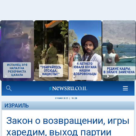
ИСПАНЕЦ ЗРЯ
НАПАЛ НА
РЕЗЕРВИСТА
ЦАХАЛА
09 МАЯ 2025
|
10:28
ИЗРАИЛЬ
Закон о возвращении, игры
харедим, выход партии