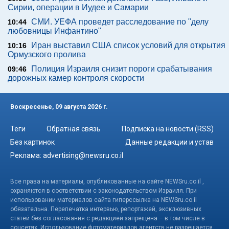
Сирии, операции в Иудее и Самарии
СМИ. УЕФА проведет расследование по "делу
10:44
любовницы Инфантино"
Иран выставил США список условий для открытия
10:16
Ормузского пролива
Полиция Израиля снизит пороги срабатывания
09:46
дорожных камер контроля скорости
Воскресенье, 09 августа 2026 г.
Теги
Обратная связь
Подписка на новости (RSS)
Без картинок
Данные редакции и устав
Реклама:
advertising@newsru.co.il
Все права на материалы, опубликованные на сайте NEWSru.co.il ,
охраняются в соответствии с законодательством Израиля. При
использовании материалов сайта гиперссылка на NEWSru.co.il
обязательна. Перепечатка интервью, репортажей, эксклюзивных
статей без согласования с редакцией запрещена – в том числе в
соцсетях. Использование фотоматериалов агентств не разрешается.