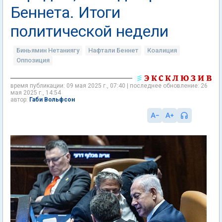
Беннета. Итоги
политической недели
Биньямин Нетаниягу
Нафтали Беннет
Коалиция
Оппозиция
время публикации: 09 мая 2025 г., 07:40 | последнее обновление: 26
мая 2025 г., 14:54
Габи Вольфсон