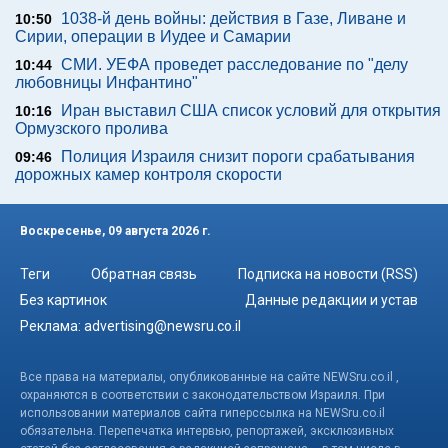
1038-й день войны: действия в Газе, Ливане и
10:50
Сирии, операции в Иудее и Самарии
СМИ. УЕФА проведет расследование по "делу
10:44
любовницы Инфантино"
Иран выставил США список условий для открытия
10:16
Ормузского пролива
Полиция Израиля снизит пороги срабатывания
09:46
дорожных камер контроля скорости
Воскресенье, 09 августа 2026 г.
Теги
Обратная связь
Подписка на новости (RSS)
Без картинок
Данные редакции и устав
Реклама:
advertising@newsru.co.il
Все права на материалы, опубликованные на сайте NEWSru.co.il ,
охраняются в соответствии с законодательством Израиля. При
использовании материалов сайта гиперссылка на NEWSru.co.il
обязательна. Перепечатка интервью, репортажей, эксклюзивных