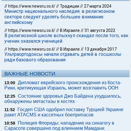
//
https://www.newsru.co.il/
//
Традиции
//
27 марта 2024
Министр национального наследия: в религиозном
секторе следует уделять большее внимание
английскому
//
https://www.newsru.co.il/
//
В Израиле
//
31 августа 2022
В религиозной школе вспыхнул скандал после того, как
ученик оказался ученицей
//
https://www.newsru.co.il/
//
В Израиле
//
13 декабря 2017
Ультраортодоксы начали отдавать детей в госшколы
ради базового образования
ВАЖНЫЕ НОВОСТИ
Дипломат еврейского происхождения из Коста-
13:00
Рики, критикующая Израиль, может возглавить ООН
Состояние здоровья Джо Байдена ухудшилось,
12:25
обнаружены метастазы в костях
Госдеп США одобрил поставку Турцией Украине
11:52
ракет ATACMS и кассетных боеприпасов
Полиция Флориды: нападение на синагогу в
10:58
Сарасоте совершено под влиянием Мамдани