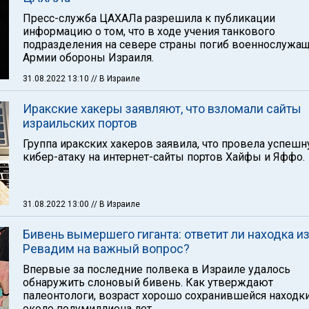
Пресс-служба ЦАХАЛа разрешила к публикации
информацию о том, что в ходе учения танкового
подразделения на севере страны погиб военнослужа
Армии обороны Израиля.
31.08.2022 13:10
// В Израиле
Иракские хакеры заявляют, что взломали сайты
израильских портов
Группа иракских хакеров заявила, что провела успеш
кибер-атаку на интернет-сайты портов Хайфы и Яффо.
31.08.2022 13:00
// В Израиле
Бивень вымершего гиганта: ответит ли находка и
Ревадим на важный вопрос?
Впервые за последние полвека в Израиле удалось
обнаружить слоновый бивень. Как утверждают
палеонтологи, возраст хорошо сохранившейся находк
около полумиллиона лет.