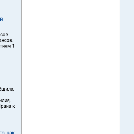
ей
ссов
ансов.
ятиям 1
бщила,
илия,
Ирана к
о, как