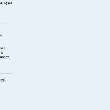
е, куда
й
на по
 в
кост.
вой