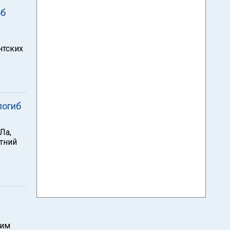
об
нтских
погиб
Ла,
етний
ким