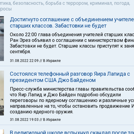
тика, безопасность, борьба с террором, криминал, погода,
просы
Достигнуто соглашение с объединением учител
старших классов. Забастовки не будет
Около 22:00 глава объединения учителей старших кла
Ран Эрез объявил о соглашении с министерством фин
Забастовки не будет. Старшие классы приступят к зан
сентября.
31.08.2022 22:09
// В Израиле
Состоялся телефонный разговор Яира Лапида с
президентом США Джо Байденом
Пресс-служба министерства главы правительства соо
что Яир Лапид и Джо Байден подробно обсудили
переговоры по ядерному соглашению и различные ус
направленные на то, чтобы остановить продвижение 
созданию ядерного оружия.
31.08.2022 19:03
// В Израиле
В религиозной школе вспыхнул скандал после тог