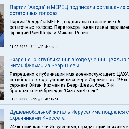
Партии "Авода" и МЕРЕЦ подписали соглашение 
остаточных голосах
Партии "Авода" и МЕРЕЦ подписали соглашение об
остаточных голосах. Переговоры вели главы парламе
фракций Рам Шефа и Михаль Розин.
31.08.2022 16:11
// В Израиле
Разрешено к публикации: в ходе учений ЦАХАЛа 
Эйтан Фихман из Беэр-Шевы
Разрешено к публикации имя военнослужащего ЦАХА
погибшего в ходе учений на севере Израиля: это 19-л
сержант Эйтан Фихман из Беэр-Шевы, боец ​​7-й
бронетанковой бригады "Саар ми-Голан".
31.08.2022 15:25
// В Израиле
Душевнобольной житель Иерусалима подрался с
охранниками Кнессета
24-летний житель Иерусалима, страдающий психичес