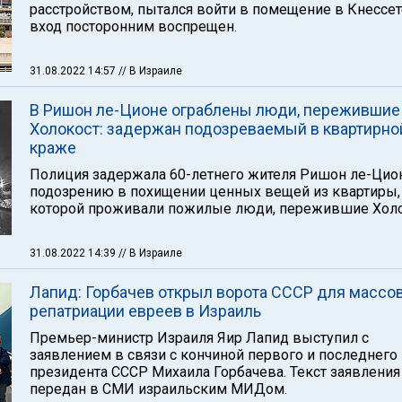
расстройством, пытался войти в помещение в Кнессет
вход посторонним воспрещен.
31.08.2022 14:57
// В Израиле
В Ришон ле-Ционе ограблены люди, пережившие
Холокост: задержан подозреваемый в квартирно
краже
Полиция задержала 60-летнего жителя Ришон ле-Цио
подозрению в похищении ценных вещей из квартиры,
которой проживали пожилые люди, пережившие Холо
31.08.2022 14:39
// В Израиле
Лапид: Горбачев открыл ворота СССР для массо
репатриации евреев в Израиль
Премьер-министр Израиля Яир Лапид выступил с
заявлением в связи с кончиной первого и последнего
президента СССР Михаила Горбачева. Текст заявления
передан в СМИ израильским МИДом.