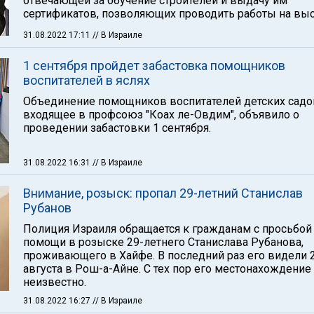
отвечающей за обучение строителей и выдачу им
сертификатов, позволяющих проводить работы на выс
31.08.2022 17:11
// В Израиле
1 сентября пройдет забастовка помощников
воспитателей в яслях
Объединение помощников воспитателей детских садо
входящее в профсоюз "Коах ле-Овдим", объявило о
проведении забастовки 1 сентября.
31.08.2022 16:31
// В Израиле
Внимание, розыск: пропал 29-летний Станислав
Рубанов
Полиция Израиля обращается к гражданам с просьбой
помощи в розыске 29-летнего Станислава Рубанова,
проживающего в Хайфе. В последний раз его видели 
августа в Рош-а-Айне. С тех пор его местонахождение
неизвестно.
31.08.2022 16:27
// В Израиле