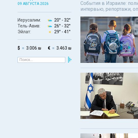
События в Израиле: поли
09 АВГУСТА 2026
интервью, репортажи, о
Иерусалим:
20° -
32°
Тель-Авив:
26° -
32°
Эйлат:
29° -
41°
$
3.006 ₪
€
3.463 ₪