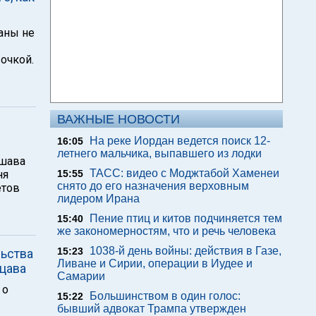
аны не
вочкой.
ВАЖНЫЕ НОВОСТИ
На реке Иордан ведется поиск 12-
16:05
летнего мальчика, выпавшего из лодки
ошава
ТАСС: видео с Моджтабой Хаменеи
ня
15:55
снято до его назначения верховным
етов
лидером Ирана
Пение птиц и китов подчиняется тем
15:40
же закономерностям, что и речь человека
1038-й день войны: действия в Газе,
15:23
льства
Ливане и Сирии, операции в Иудее и
цава
Самарии
 о
Большинством в один голос:
15:22
бывший адвокат Трампа утвержден