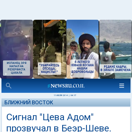
ИСПАНЕЦ ЗРЯ
НАПАЛ НА
РЕЗЕРВИСТА
ЦАХАЛА
11 ИЮЛЯ 2014
|
04:17
БЛИЖНИЙ ВОСТОК
Сигнал "Цева Адом"
прозвучал в Беэр-Шеве.