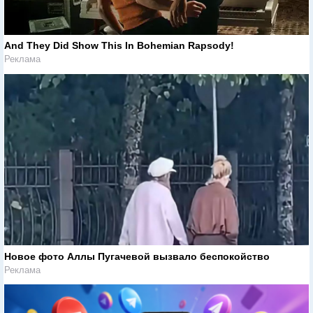
And They Did Show This In Bohemian Rapsody!
Реклама
Новое фото Аллы Пугачевой вызвало беспокойство
Реклама