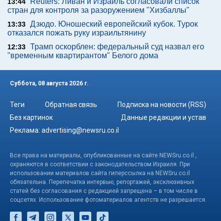
Reuters: Ливан и Израиль согласовали список
13:44
стран для контроля за разоружением "Хизбаллы"
Дзюдо. Юношеский европейский кубок. Турок
13:33
отказался пожать руку израильтянину
Трамп оскорблен: федеральный суд назвал его
12:33
"временным квартирантом" Белого дома
Суббота, 08 августа 2026 г.
Теги
Обратная связь
Подписка на новости (RSS)
Без картинок
Данные редакции и устав
Реклама:
advertising@newsru.co.il
Все права на материалы, опубликованные на сайте NEWSru.co.il ,
охраняются в соответствии с законодательством Израиля. При
использовании материалов сайта гиперссылка на NEWSru.co.il
обязательна. Перепечатка интервью, репортажей, эксклюзивных
статей без согласования с редакцией запрещена – в том числе в
соцсетях. Использование фотоматериалов агентств не разрешается.