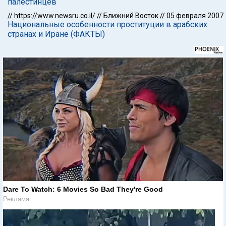
палестинцев
//
https://www.newsru.co.il/
//
Ближний Восток
//
05 февраля 2007
Национальные особенности проституции в арабских
странах и Иране (ФАКТЫ)
Dare To Watch: 6 Movies So Bad They're Good
Реклама