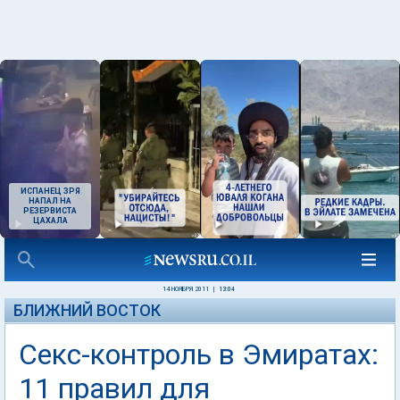
ИСПАНЕЦ ЗРЯ
НАПАЛ НА
РЕЗЕРВИСТА
ЦАХАЛА
14 НОЯБРЯ 2011
|
13:04
БЛИЖНИЙ ВОСТОК
Секс-контроль в Эмиратах:
11 правил для