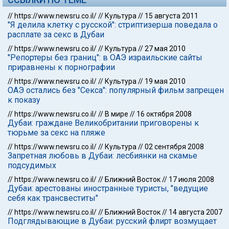
//
https://www.newsru.co.il/
//
Культура
//
15 августа 2011
"Я делила клетку с русской": стриптизерша поведала о
расплате за секс в Дубаи
//
https://www.newsru.co.il/
//
Культура
//
27 мая 2010
"Репортеры без границ": в ОАЭ израильские сайты
приравнены к порнографии
//
https://www.newsru.co.il/
//
Культура
//
19 мая 2010
ОАЭ остались без "Секса": популярный фильм запрещен
к показу
//
https://www.newsru.co.il/
//
В мире
//
16 октября 2008
Дубаи: граждане Великобритании приговорены к
тюрьме за секс на пляже
//
https://www.newsru.co.il/
//
Культура
//
02 сентября 2008
Запретная любовь в Дубаи: лесбиянки на скамье
подсудимых
//
https://www.newsru.co.il/
//
Ближний Восток
//
17 июля 2008
Дубаи: арестованы иностранные туристы, "ведущие
себя как трансвеститы"
//
https://www.newsru.co.il/
//
Ближний Восток
//
14 августа 2007
Подглядывающие в Дубаи: русский флирт возмущает