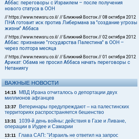
Аббас: переговоры с Израилем – после получения
нового статуса в ООН
//
https://www.newsru.co.il/
//
Ближний Восток
//
08 октября 2012
ПНА готовит иск против Либермана за "создание угрозы
жизни" Аббаса
//
https://www.newsru.co.il/
//
Ближний Восток
//
02 октября 2012
Аббас: признание "государства Палестина" в ООН –
через полтора месяца
//
https://www.newsru.co.il/
//
Ближний Восток
//
01 октября 2012
Арикат: Обама не просил Аббаса начать переговоры с
Нетаниягу
ВАЖНЫЕ НОВОСТИ
МВД Ирана отчиталось о депортации двух
14:15
миллионов афганцев
Ветеринары предупреждают – на палестинских
13:37
территориях распространяется бешенство
1039-й день войны: действия в Газе и Ливане,
13:31
операции в Иудее и Самарии
Глава САП: "Израиль не ответил на запрос
13:11