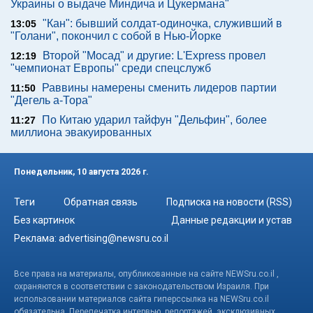
Украины о выдаче Миндича и Цукермана"
"Кан": бывший солдат-одиночка, служивший в
13:05
"Голани", покончил с собой в Нью-Йорке
Второй "Мосад" и другие: L'Express провел
12:19
"чемпионат Европы" среди спецслужб
Раввины намерены сменить лидеров партии
11:50
"Дегель а-Тора"
По Китаю ударил тайфун "Дельфин", более
11:27
миллиона эвакуированных
Понедельник, 10 августа 2026 г.
Теги
Обратная связь
Подписка на новости (RSS)
Без картинок
Данные редакции и устав
Реклама:
advertising@newsru.co.il
Все права на материалы, опубликованные на сайте NEWSru.co.il ,
охраняются в соответствии с законодательством Израиля. При
использовании материалов сайта гиперссылка на NEWSru.co.il
обязательна. Перепечатка интервью, репортажей, эксклюзивных