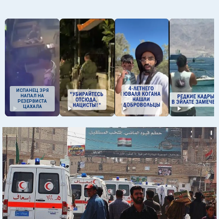
ИСПАНЕЦ ЗРЯ
НАПАЛ НА
РЕЗЕРВИСТА
ЦАХАЛА