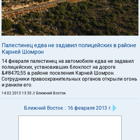
Палестинец едва не задавил полицейских в районе
Карней Шомрон
14 февраля палестинец на автомобиле едва не задавил
полицейских, установивших блокпост на дороге
&#8470;55 в районе поселения Карней Шомрон.
Сотрудники правоохранительных органов открыли огонь
и ранили его.
14.02.2013 13:35
// Ближний Восток
Ближний Восток :: 16 февраля 2013 г.