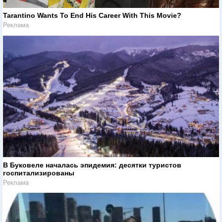
Tarantino Wants To End His Career With This Movie?
Реклама
В Буковеле началась эпидемия: десятки туристов
госпитализированы
Реклама