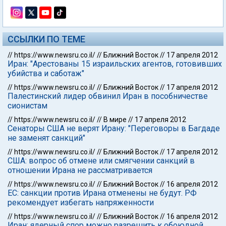
ССЫЛКИ ПО ТЕМЕ
//
https://www.newsru.co.il/
//
Ближний Восток
//
17 апреля 2012
Иран: "Арестованы 15 израильских агентов, готовивших
убийства и саботаж"
//
https://www.newsru.co.il/
//
Ближний Восток
//
17 апреля 2012
Палестинский лидер обвинил Иран в пособничестве
сионистам
//
https://www.newsru.co.il/
//
В мире
//
17 апреля 2012
Сенаторы США не верят Ирану: "Переговоры в Багдаде
не заменят санкций"
//
https://www.newsru.co.il/
//
Ближний Восток
//
17 апреля 2012
США: вопрос об отмене или смягчении санкций в
отношении Ирана не рассматривается
//
https://www.newsru.co.il/
//
Ближний Восток
//
16 апреля 2012
ЕС: санкции против Ирана отменены не будут. РФ
рекомендует избегать напряженности
//
https://www.newsru.co.il/
//
Ближний Восток
//
16 апреля 2012
Иран: ядерный спор можно разрешить к обоюдной