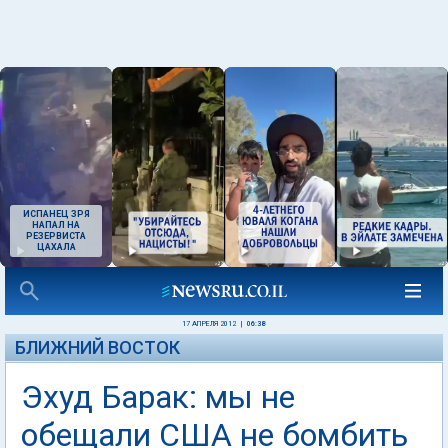
ИСПАНЕЦ ЗРЯ
НАПАЛ НА
РЕЗЕРВИСТА
ЦАХАЛА
17 АПРЕЛЯ 2012
|
06:38
БЛИЖНИЙ ВОСТОК
Эхуд Барак: мы не
обещали США не бомбить