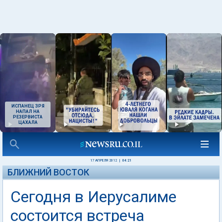
ИСПАНЕЦ ЗРЯ
НАПАЛ НА
РЕЗЕРВИСТА
ЦАХАЛА
17 АПРЕЛЯ 2012
|
04:21
БЛИЖНИЙ ВОСТОК
Сегодня в Иерусалиме
состоится встреча