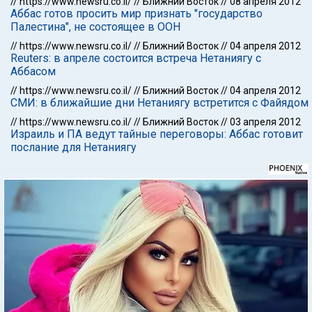
//
https://www.newsru.co.il/
//
Ближний Восток
//
08 апреля 2012
Аббас готов просить мир признать "государство
Палестина", не состоящее в ООН
//
https://www.newsru.co.il/
//
Ближний Восток
//
04 апреля 2012
Reuters: в апреле состоится встреча Нетаниягу с
Аббасом
//
https://www.newsru.co.il/
//
Ближний Восток
//
04 апреля 2012
СМИ: в ближайшие дни Нетаниягу встретится с Файядом
//
https://www.newsru.co.il/
//
Ближний Восток
//
03 апреля 2012
Израиль и ПА ведут тайные переговоры: Аббас готовит
послание для Нетаниягу