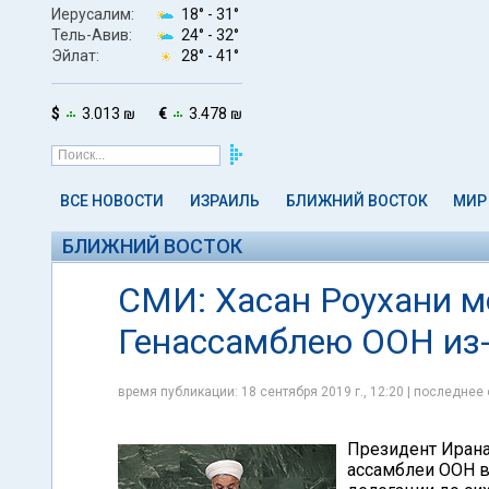
Иерусалим:
18° -
31°
Тель-Авив:
24° -
32°
Эйлат:
28° -
41°
$
3.013 ₪
€
3.478 ₪
ВСЕ НОВОСТИ
ИЗРАИЛЬ
БЛИЖНИЙ ВОСТОК
МИР
БЛИЖНИЙ ВОСТОК
СМИ: Хасан Роухани м
Генассамблею ООН из-
время публикации: 18 сентября 2019 г., 12:20 | последнее 
Президент Ирана
ассамблеи ООН в 