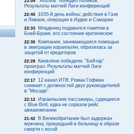
"Апоэль" победил поляков.
23:04
Результаты матчей Лиги конференций
1035-й день войны: действия в Газе
22:45
и Ливане, операции в Иудее и Самарии
Младенец подавился пакетом в
22:33
Бней-Браке, его состояние критическое
Компания, занимающаяся помощью
22:30
в эмиграции израильтян, обратилась за
защитой от кредиторов
Киевляне победили. "Бейтар"
22:28
проиграл. Результаты матчей Лиги
конференций
12 канал ИТВ: Роман Гофман
22:17
снимает с должностей двух руководителей
в "Мосаде"
Израильские пассажиры, судящиеся
22:12
с Blue Bird, едва не сорвали рейс
авиакомпании
В Великобритании был задержан
21:42
мужчина, пришедший в больницу в образе
смерти с косой