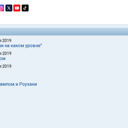
я 2019
ни на каком уровне"
я 2019
пом
я 2019
ампом и Роухани