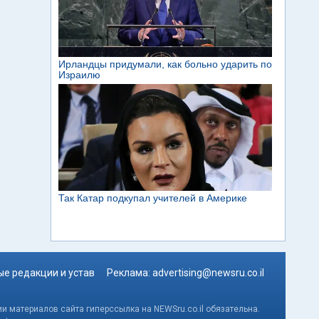
е редакции и устав
Реклама:
advertising@newsru.co.il
и материалов сайта гиперссылка на NEWSru.co.il обязательна.