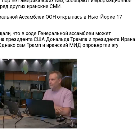
х пор нет американских виз, сообщают информационное
ряд других иранские СМИ.
еральной Ассамблеи ООН открылась в Нью-Йорке 17
али, что в ходе Генеральной ассамблеи может
еча президента США Дональда Трампа и президента Ирана
 Однако сам Трамп и иранский МИД опровергли эту