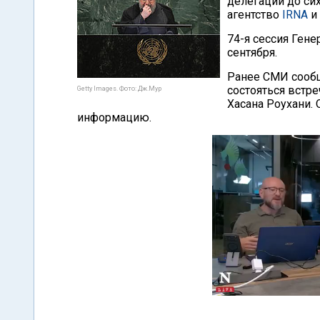
делегации до си
агентство
IRNA
и 
74-я сессия Ген
сентября.
Ранее СМИ сообщ
состояться встр
Getty Images. Фото: Дж.Мур
Хасана Роухани.
информацию.