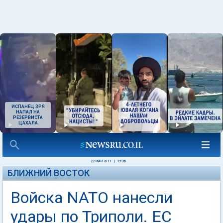
ИСПАНЕЦ ЗРЯ
НАПАЛ НА
РЕЗЕРВИСТА
ЦАХАЛА
22 МАЯ 2011
|
19:36
БЛИЖНИЙ ВОСТОК
Войска NATO нанесли
удары по Триполи. ЕС