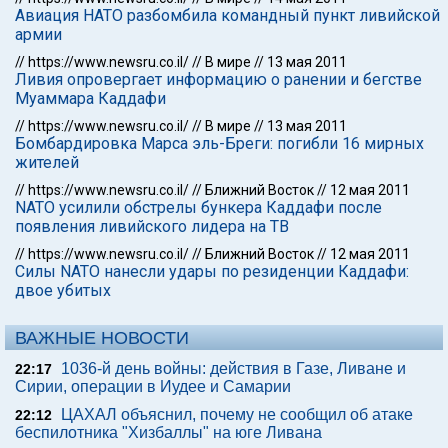
Авиация НАТО разбомбила командный пункт ливийской
армии
//
https://www.newsru.co.il/
//
В мире
//
13 мая 2011
Ливия опровергает информацию о ранении и бегстве
Муаммара Каддафи
//
https://www.newsru.co.il/
//
В мире
//
13 мая 2011
Бомбардировка Марса эль-Бреги: погибли 16 мирных
жителей
//
https://www.newsru.co.il/
//
Ближний Восток
//
12 мая 2011
NATO усилили обстрелы бункера Каддафи после
появления ливийского лидера на ТВ
//
https://www.newsru.co.il/
//
Ближний Восток
//
12 мая 2011
Силы NATO нанесли удары по резиденции Каддафи:
двое убитых
ВАЖНЫЕ НОВОСТИ
1036-й день войны: действия в Газе, Ливане и
22:17
Сирии, операции в Иудее и Самарии
ЦАХАЛ объяснил, почему не сообщил об атаке
22:12
беспилотника "Хизбаллы" на юге Ливана