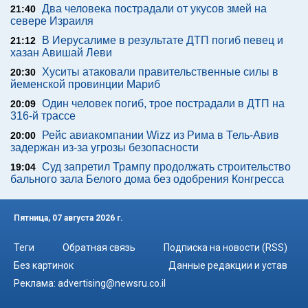
Два человека пострадали от укусов змей на
21:40
севере Израиля
В Иерусалиме в результате ДТП погиб певец и
21:12
хазан Авишай Леви
Хуситы атаковали правительственные силы в
20:30
йеменской провинции Мариб
Один человек погиб, трое пострадали в ДТП на
20:09
316-й трассе
Рейс авиакомпании Wizz из Рима в Тель-Авив
20:00
задержан из-за угрозы безопасности
Суд запретил Трампу продолжать строительство
19:04
бального зала Белого дома без одобрения Конгресса
Пятница, 07 августа 2026 г.
Теги
Обратная связь
Подписка на новости (RSS)
Без картинок
Данные редакции и устав
Реклама:
advertising@newsru.co.il