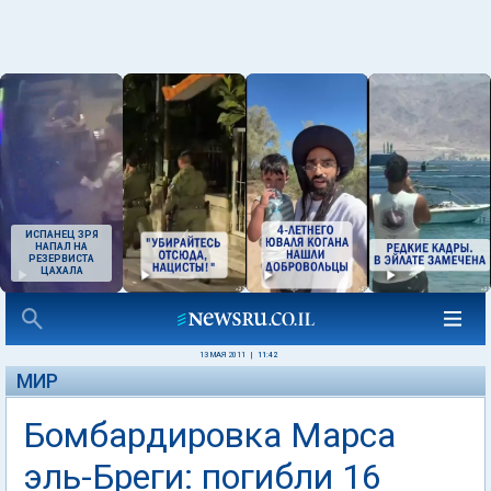
ИСПАНЕЦ ЗРЯ
НАПАЛ НА
РЕЗЕРВИСТА
ЦАХАЛА
13 МАЯ 2011
|
11:42
МИР
Бомбардировка Марса
эль-Бреги: погибли 16