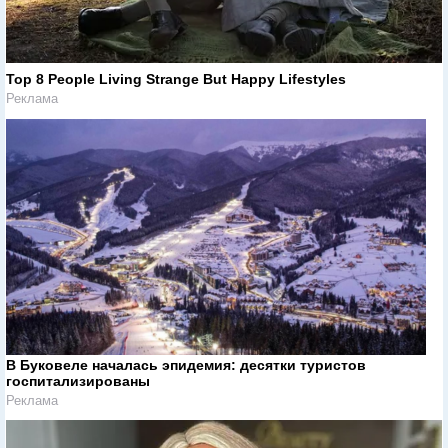
Top 8 People Living Strange But Happy Lifestyles
Реклама
В Буковеле началась эпидемия: десятки туристов
госпитализированы
Реклама