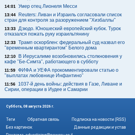
Умер отец Лионеля Месси
14:01
Reuters: Ливан и Израиль согласовали список
13:44
стран для контроля за разоружением "Хизбаллы"
Дзюдо. Юношеский европейский кубок. Турок
13:33
отказался пожать руку израильтянину
Трамп оскорблен: федеральный суд назвал его
12:33
"временным квартирантом" Белого дома
В Иерусалиме возобновились столкновения у
12:10
кафе "Бе-Симта", работающего в субботу
ФИФА и УЕФА прокомментировали статью о
11:59
"выплатах любовнице Инфантино"
1037-й день войны: действия в Газе, Ливане и
11:56
Сирии, операции в Иудее и Самарии
Суббота, 08 августа 2026 г.
Теги
Обратная связь
Подписка на новости (RSS)
Без картинок
Данные редакции и устав
Реклама:
advertising@newsru.co.il