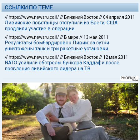
ССЫЛКИ ПО ТЕМЕ
//
https://www.newsru.co.il/
//
Ближний Восток
//
04 апреля 2011
Ливийские повстанцы отступили из Бреги. США
продлили участие в операции
//
https://www.newsru.co.il/
//
В мире
//
13 мая 2011
Результаты бомбардировок Ливии: за сутки
уничтожены танк и три ракетные установки
//
https://www.newsru.co.il/
//
Ближний Восток
//
12 мая 2011
NATO усилили обстрелы бункера Каддафи после
появления ливийского лидера на ТВ