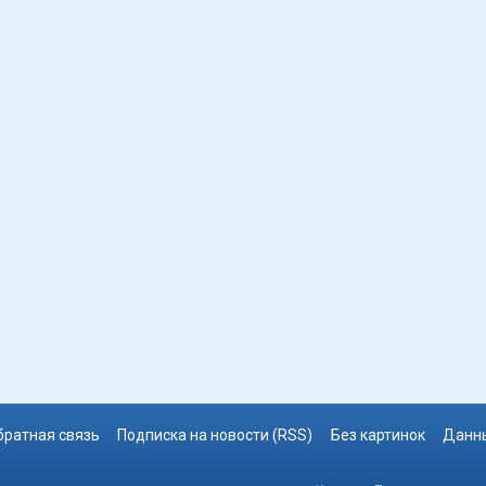
братная связь
Подписка на новости (RSS)
Без картинок
Данны