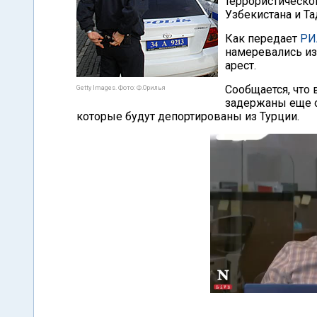
террористическо
Узбекистана и Т
Как передает
РИ
намеревались из
арест.
Сообщается, что
Getty Images. Фото: Ф.Орилья
задержаны еще о
которые будут депортированы из Турции.