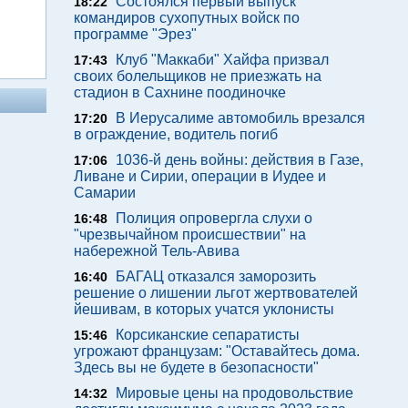
Состоялся первый выпуск
18:22
командиров сухопутных войск по
программе "Эрез"
Клуб "Маккаби" Хайфа призвал
17:43
своих болельщиков не приезжать на
стадион в Сахнине поодиночке
В Иерусалиме автомобиль врезался
17:20
в ограждение, водитель погиб
1036-й день войны: действия в Газе,
17:06
Ливане и Сирии, операции в Иудее и
Самарии
Полиция опровергла слухи о
16:48
"чрезвычайном происшествии" на
набережной Тель-Авива
БАГАЦ отказался заморозить
16:40
решение о лишении льгот жертвователей
йешивам, в которых учатся уклонисты
Корсиканские сепаратисты
15:46
угрожают французам: "Оставайтесь дома.
Здесь вы не будете в безопасности"
Мировые цены на продовольствие
14:32