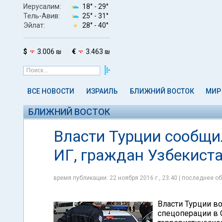
Иерусалим:
18° -
29°
Тель-Авив:
25° -
31°
Эйлат:
28° -
40°
$
3.006 ₪
€
3.463 ₪
ВСЕ НОВОСТИ
ИЗРАИЛЬ
БЛИЖНИЙ ВОСТОК
МИР
БЛИЖНИЙ ВОСТОК
Власти Турции сообщи
ИГ, граждан Узбекист
время публикации: 22 ноября 2016 г., 23:40 | последнее об
Власти Турции во
спецоперации в 