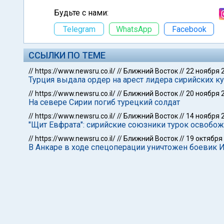
Будьте с нами:
Telegram
WhatsApp
Facebook
ССЫЛКИ ПО ТЕМЕ
//
https://www.newsru.co.il/
//
Ближний Восток
//
22 ноября 
Турция выдала ордер на арест лидера сирийских к
//
https://www.newsru.co.il/
//
Ближний Восток
//
20 ноября 
На севере Сирии погиб турецкий солдат
//
https://www.newsru.co.il/
//
Ближний Восток
//
14 ноября 
"Щит Евфрата": сирийские союзники турок освобо
//
https://www.newsru.co.il/
//
Ближний Восток
//
19 октября
В Анкаре в ходе спецоперации уничтожен боевик 