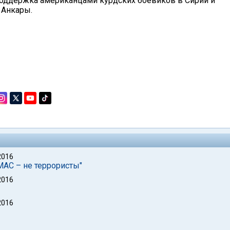
 поддержка американцами курдских боевиков в Сирии и
 Анкары.
2016
МАС – не террористы"
2016
2016