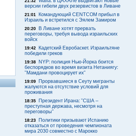
Walla: в ЦАХАЛе выдвигают новые
21:32
версии гибели двух резервистов в Ливане
Командующий CENTCOM прибыл в
21:01
Израиль и встретился с Эялем Замиром
В Ливане хотят прервать
20:20
переговоры, требуя вывода израильских
войск
Кадетский Евробаскет. Израильтяне
19:42
победили греков
NYP: полиция Нью-Йорка боится
19:38
беспорядков во время визита Нетаниягу:
"Мамдани провоцирует их"
Прорвавшиеся в Сеуту мигранты
19:09
жалуются на отсутствие условий для
проживания
Президент Ирана: "США –
18:35
преступная держава, несмотря на
переговоры"
Политики призывают Испанию
18:23
отказаться от проведения чемпионата
мира 2030 совместно с Марокко