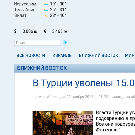
Иерусалим:
19° -
30°
Тель-Авив:
25° -
31°
Эйлат:
28° -
40°
$
3.006 ₪
€
3.463 ₪
ВСЕ НОВОСТИ
ИЗРАИЛЬ
БЛИЖНИЙ ВОСТОК
МИР
БЛИЖНИЙ ВОСТОК
В Турции уволены 15.
время публикации: 22 ноября 2016 г., 08:53 | последнее об
Власти Турции у
подозрению в пр
Все они подозре
Фетхуллы".