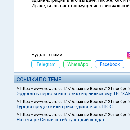
администрации в его выдаче, так же, как и
Ираке, вызывает возмущение официальной
Будьте с нами:
Telegram
WhatsApp
Facebook
ССЫЛКИ ПО ТЕМЕ
//
https://www.newsru.co.il/
//
Ближний Восток
//
21 ноября 
Эрдоган в первом интервью израильскому ТВ: "ХА
//
https://www.newsru.co.il/
//
Ближний Восток
//
21 ноября 
Турции предложили присоединиться к ШОС
//
https://www.newsru.co.il/
//
Ближний Восток
//
20 ноября 
На севере Сирии погиб турецкий солдат