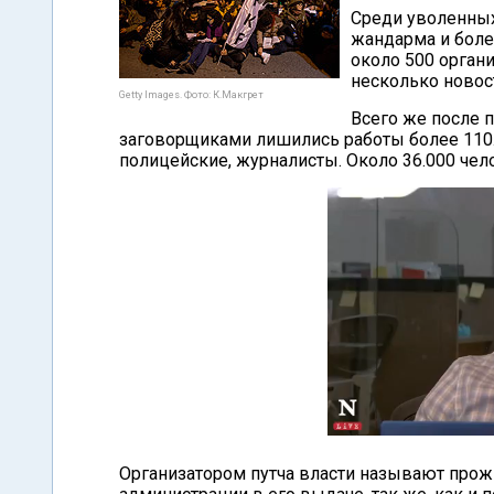
Среди уволенных
жандарма и боле
около 500 органи
несколько новос
Getty Images. Фото: К.Макгрет
Всего же после 
заговорщиками лишились работы более 110.
полицейские, журналисты. Около 36.000 чел
Организатором путча власти называют прож