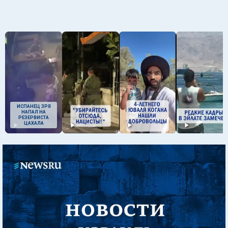
ИСПАНЕЦ ЗРЯ
НАПАЛ НА
РЕЗЕРВИСТА
ЦАХАЛА