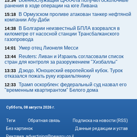
Военнослужащий ЦАХАЛа получил осколочные
15:34
ранения в ходе операции на юге Ливана
В Ормузском проливе атакован танкер нефтяной
15:18
компании Абу-Даби
В Болгарии неизвестный БПЛА взорвался в
14:38
километре от насосной станции Трансбалканского
газопровода
Умер отец Лионеля Месси
14:01
Reuters: Ливан и Израиль согласовали список
13:44
стран для контроля за разоружением "Хизбаллы"
Дзюдо. Юношеский европейский кубок. Турок
13:33
отказался пожать руку израильтянину
Трамп оскорблен: федеральный суд назвал его
12:33
"временным квартирантом" Белого дома
Суббота, 08 августа 2026 г.
Теги
Обратная связь
Подписка на новости (RSS)
Без картинок
Данные редакции и устав
Реклама:
advertising@newsru.co.il