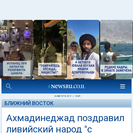
ИСПАНЕЦ ЗРЯ
НАПАЛ НА
РЕЗЕРВИСТА
ЦАХАЛА
23 АВГУСТА 2011
|
13:45
БЛИЖНИЙ ВОСТОК
Ахмадинеджад поздравил
ливийский народ "с