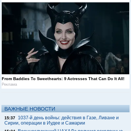
From Baddies To Sweethearts: 9 Actresses That Can Do It All!
Реклама
ВАЖНЫЕ НОВОСТИ
1037-й день войны: действия в Газе, Ливане и
15:37
Сирии, операции в Иудее и Самарии