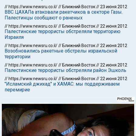
//
https://www.newsru.co.il/
//
Ближний Восток
//
23 июня 2012
ВВС ЦАХАЛа атаковали ракетчиков в секторе Газы.
Палестинцы сообщают о раненых
//
https://www.newsru.co.il/
//
Ближний Восток
//
22 июня 2012
Палестинские террористы обстреляли территорию
Израиля
//
https://www.newsru.co.il/
//
Ближний Восток
//
22 июня 2012
Возобновились ракетные обстрелы израильской
территории
//
https://www.newsru.co.il/
//
Ближний Восток
//
22 июня 2012
Палестинские террористы обстреляли район Эшколь
//
https://www.newsru.co.il/
//
Ближний Восток
//
22 июня 2012
"Исламский джихад" и ХАМАС: мы поддерживаем
перемирие