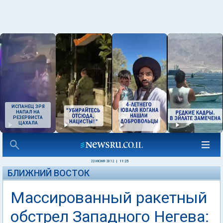
ИСПАНЕЦ ЗРЯ
НАПАЛ НА
РЕЗЕРВИСТА
ЦАХАЛА
23 ИЮНЯ 2012
|
11:25
БЛИЖНИЙ ВОСТОК
Массированный ракетный
обстрел Западного Негева: