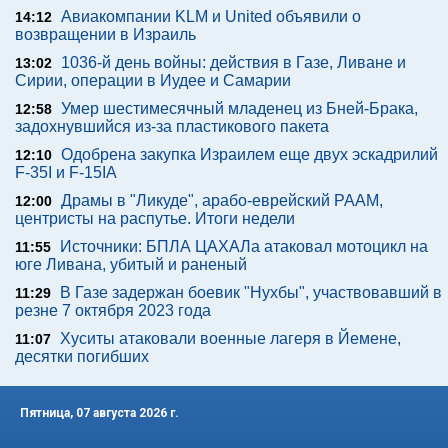
Авиакомпании KLM и United объявили о
14:12
возвращении в Израиль
1036-й день войны: действия в Газе, Ливане и
13:02
Сирии, операции в Иудее и Самарии
Умер шестимесячный младенец из Бней-Брака,
12:58
задохнувшийся из-за пластикового пакета
Одобрена закупка Израилем еще двух эскадрилий
12:10
F-35I и F-15IA
Драмы в "Ликуде", арабо-еврейский РААМ,
12:00
центристы на распутье. Итоги недели
Источники: БПЛА ЦАХАЛа атаковал мотоцикл на
11:55
юге Ливана, убитый и раненый
В Газе задержан боевик "Нухбы", участвовавший в
11:29
резне 7 октября 2023 года
Хуситы атаковали военные лагеря в Йемене,
11:07
десятки погибших
Пятница, 07 августа 2026 г.