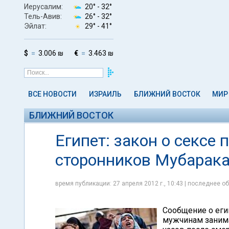
Иерусалим:
20° -
32°
Тель-Авив:
26° -
32°
Эйлат:
29° -
41°
$
3.006 ₪
€
3.463 ₪
ВСЕ НОВОСТИ
ИЗРАИЛЬ
БЛИЖНИЙ ВОСТОК
МИР
БЛИЖНИЙ ВОСТОК
Египет: закон о сексе 
сторонников Мубарак
время публикации: 27 апреля 2012 г., 10:43 | последнее об
Сообщение о еги
мужчинам занима