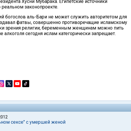
езидента Хусни Мубарака. Египетские источники
 о реальном законопроекте.
ий богослов аль-Бари не может служить авторитетом для
 издавал фатвы, совершенно противоречащие исламскому
 точки зрения религии, беременным женщинам можно пить
е алкоголя сегодня ислам категорически запрещает.
2012
ьном сексе" с умершей женой