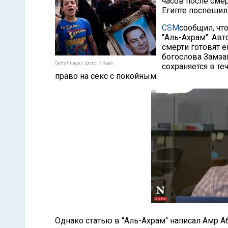
часов после сме
Египте поспешил
CSM
сообщил, что
"Аль-Ахрам". Авт
смерти готовят 
богослова Замзам
Getty Images. Фото: К.Коал
сохраняется в т
право на секс с покойным.
Однако статью в "Аль-Ахрам" написал Амр 