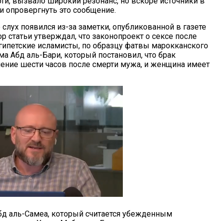
рти, вызвало широкий резонанс, но вскоре источники в
и опровергнуть это сообщение.
 слух появился из-за заметки, опубликованной в газете
ор статьи утверждал, что законопроект о сексе после
египетские исламисты, по образцу фатвы марокканского
а Абд аль-Бари, который постановил, что брак
ечение шести часов после смерти мужа, и женщина имеет
Абд аль-Самеа, который считается убежденным