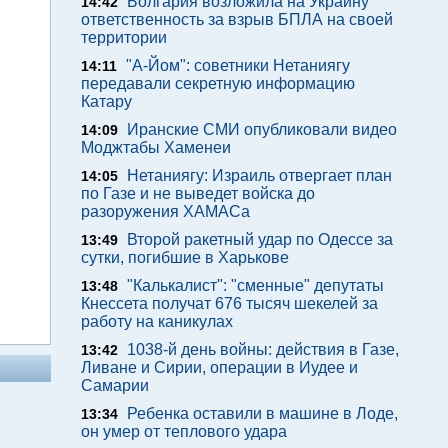
Болгария возложила на Украину
14:42
ответственность за взрыв БПЛА на своей
территории
"А-Йом": советники Нетаниягу
14:11
передавали секретную информацию
Катару
Иранские СМИ опубликовали видео
14:09
Моджтабы Хаменеи
Нетаниягу: Израиль отвергает план
14:05
по Газе и не выведет войска до
разоружения ХАМАСа
Второй ракетный удар по Одессе за
13:49
сутки, погибшие в Харькове
"Калькалист": "сменные" депутаты
13:48
Кнессета получат 676 тысяч шекелей за
работу на каникулах
1038-й день войны: действия в Газе,
13:42
Ливане и Сирии, операции в Иудее и
Самарии
Ребенка оставили в машине в Лоде,
13:34
он умер от теплового удара