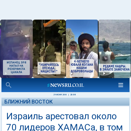
ИСПАНЕЦ ЗРЯ
НАПАЛ НА
РЕЗЕРВИСТА
ЦАХАЛА
29 ИЮНЯ 2006
|
20:08
БЛИЖНИЙ ВОСТОК
Израиль арестовал около
70 лидеров ХАМАСа, в том