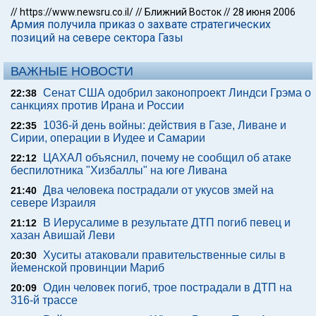
//
https://www.newsru.co.il/
//
Ближний Восток
//
28 июня 2006
Армия получила приказ о захвате стратегических
позиций на севере сектора Газы
ВАЖНЫЕ НОВОСТИ
Сенат США одобрил законопроект Линдси Грэма о
22:38
санкциях против Ирана и России
1036-й день войны: действия в Газе, Ливане и
22:35
Сирии, операции в Иудее и Самарии
ЦАХАЛ объяснил, почему не сообщил об атаке
22:12
беспилотника "Хизбаллы" на юге Ливана
Два человека пострадали от укусов змей на
21:40
севере Израиля
В Иерусалиме в результате ДТП погиб певец и
21:12
хазан Авишай Леви
Хуситы атаковали правительственные силы в
20:30
йеменской провинции Мариб
Один человек погиб, трое пострадали в ДТП на
20:09
316-й трассе