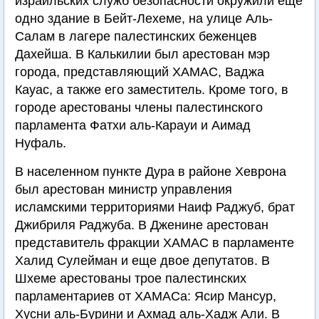
израильских служб безопасности окружили еще
одно здание в Бейт-Лехеме, на улице Аль-
Салам в лагере палестинских беженцев
Дахейша. В Калькилии был арестован мэр
города, представляющий ХАМАС, Ваджа
Кауас, а также его заместитель. Кроме того, в
городе арестованы члены палестинского
парламента Фатхи аль-Карауи и Аимад
Нуфаль.
В населенном пункте Дура в районе Хеврона
был арестован министр управления
исламскими территориями Наиф Раджуб, брат
Джибриля Раджуба. В Дженине арестован
представитель фракции ХАМАС в парламенте
Халид Сулейман и еще двое депутатов. В
Шхеме арестованы трое палестинских
парламентариев от ХАМАСа: Ясир Мансур,
Хусни аль-Бурини и Ахмад аль-Хадж Али. В