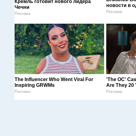
Кремль готовит нового лидера
новости в 
Чечни
Реклама
Реклама
The Influencer Who Went Viral For
'The OC' Ca
Inspiring GRWMs
Are They 20 
Реклама
Реклама