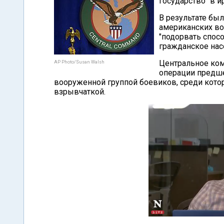
государство" в 
В результате бы
американских во
"подорвать спос
гражданское нас
Центральное ком
AP Photo/Susan Walsh
операции предше
вооруженной группой боевиков, среди кото
взрывчаткой.