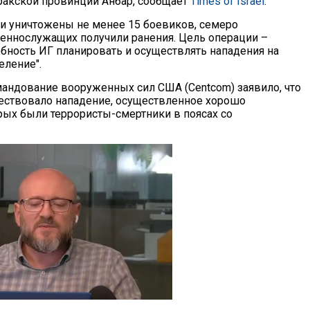
иракской провинции Анбар, сообщает
Times of Israel
.
ли уничтожены не менее 15 боевиков, семеро
еннослужащих получили ранения. Цель операции –
обность ИГ планировать и осуществлять нападения на
еление".
андование вооруженных сил США (Centcom) заявило, что
ствовало нападение, осуществленное хорошо
рых были террористы-смертники в поясах со