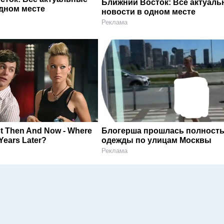
Ближний Восток: Все актуал
одном месте
новости в одном месте
Реклама
st Then And Now - Where
Блогерша прошлась полность
Years Later?
одежды по улицам Москвы
Реклама