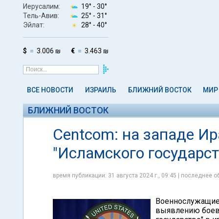
Иерусалим:
19° -
30°
Тель-Авив:
25° -
31°
Эйлат:
28° -
40°
$
3.006 ₪
€
3.463 ₪
ВСЕ НОВОСТИ
ИЗРАИЛЬ
БЛИЖНИЙ ВОСТОК
МИР
БЛИЖНИЙ ВОСТОК
Centcom: на западе И
"Исламского государст
время публикации: 31 августа 2024 г., 09:45 | последнее об
Военнослужащие
выявлению боеви