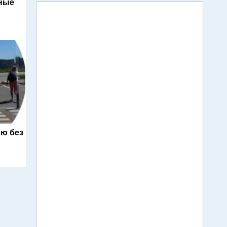
ьные
ю без