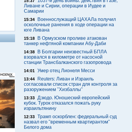
1037-й день войны: действия в Газе,
15:37
Ливане и Сирии, операции в Иудее и
Самарии
Военнослужащий ЦАХАЛа получил
15:34
осколочные ранения в ходе операции на
юге Ливана
В Ормузском проливе атакован
15:18
танкер нефтяной компании Абу-Даби
В Болгарии неизвестный БПЛА
14:38
взорвался в километре от насосной
станции Трансбалканского газопровода
Умер отец Лионеля Месси
14:01
Reuters: Ливан и Израиль
13:44
согласовали список стран для контроля за
разоружением "Хизбаллы"
Дзюдо. Юношеский европейский
13:33
кубок. Турок отказался пожать руку
израильтянину
Трамп оскорблен: федеральный суд
12:33
назвал его "временным квартирантом"
Белого дома