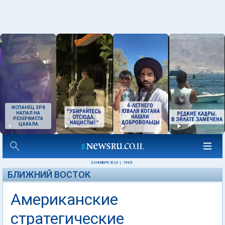
ИСПАНЕЦ ЗРЯ
НАПАЛ НА
РЕЗЕРВИСТА
ЦАХАЛА
03 НОЯБРЯ 2024
|
19:05
БЛИЖНИЙ ВОСТОК
Американские
стратегические