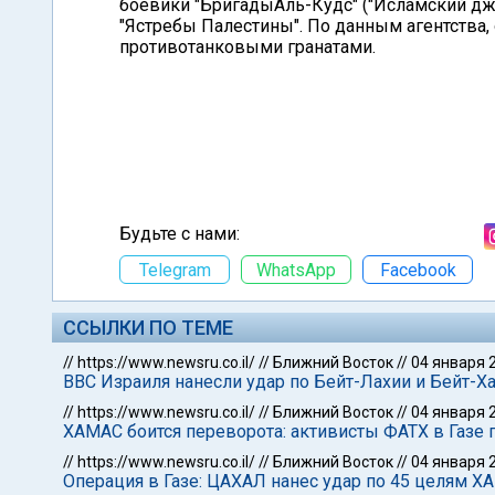
боевики "БригадыАль-Кудс" ("Исламский джи
"Ястребы Палестины". По данным агентства,
противотанковыми гранатами.
Будьте с нами:
Telegram
WhatsApp
Facebook
ССЫЛКИ ПО ТЕМЕ
//
https://www.newsru.co.il/
//
Ближний Восток
//
04 января 
ВВС Израиля нанесли удар по Бейт-Лахии и Бейт-Ха
//
https://www.newsru.co.il/
//
Ближний Восток
//
04 января 
ХАМАС боится переворота: активисты ФАТХ в Газе
//
https://www.newsru.co.il/
//
Ближний Восток
//
04 января 
Операция в Газе: ЦАХАЛ нанес удар по 45 целям Х