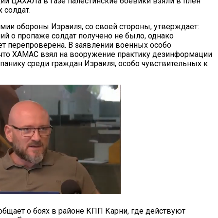
ии ЦАХАЛа в Газе палестинские боевики взяли в плен
 солдат.
мии обороны Израиля, со своей стороны, утверждает:
ий о пропаже солдат получено не было, однако
т перепроверена. В заявлении военных особо
 что ХАМАС взял на вооружение практику дезинформации
 панику среди граждан Израиля, особо чувствительных к
бщает о боях в районе КПП Карни, где действуют