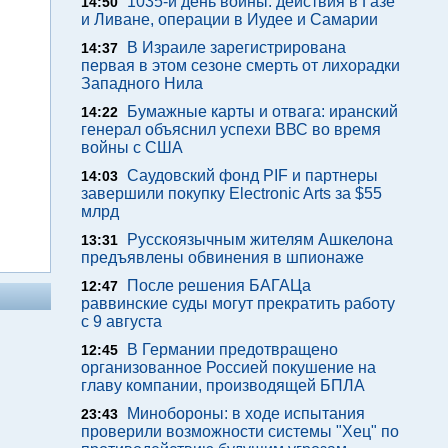
1035-й день войны: действия в Газе
14:50
и Ливане, операции в Иудее и Самарии
В Израиле зарегистрирована
14:37
первая в этом сезоне смерть от лихорадки
Западного Нила
Бумажные карты и отвага: иранский
14:22
генерал объяснил успехи ВВС во время
войны с США
Саудовский фонд PIF и партнеры
14:03
завершили покупку Electronic Arts за $55
млрд
Русскоязычным жителям Ашкелона
13:31
предъявлены обвинения в шпионаже
После решения БАГАЦа
12:47
раввинские суды могут прекратить работу
с 9 августа
В Германии предотвращено
12:45
организованное Россией покушение на
главу компании, производящей БПЛА
Минобороны: в ходе испытания
23:43
проверили возможности системы "Хец" по