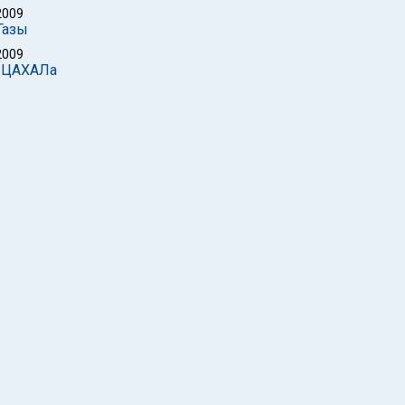
2009
Газы
2009
т ЦАХАЛа