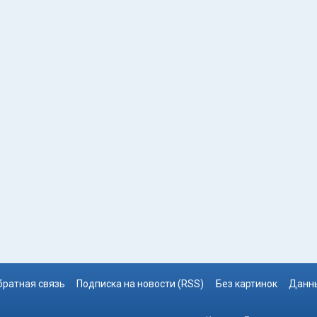
братная связь
Подписка на новости (RSS)
Без картинок
Данны