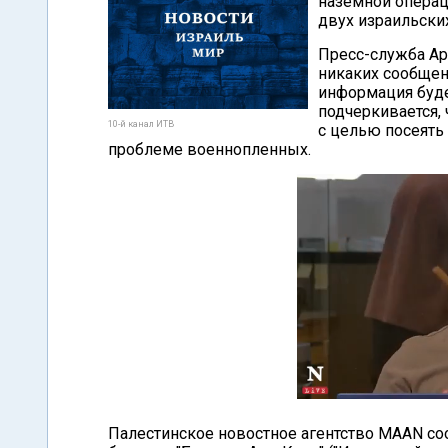
наземной операц
двух израильских
Пресс-служба Ар
никаких сообщен
информация буде
подчеркивается,
10-й канал ИТВ
с целью посеять
проблеме военнопленных.
Палестинское новостное агентство MAAN соо