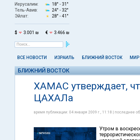
Иерусалим:
18° -
31°
Тель-Авив:
24° -
32°
Эйлат:
28° -
41°
$
3.001 ₪
€
3.466 ₪
ВСЕ НОВОСТИ
ИЗРАИЛЬ
БЛИЖНИЙ ВОСТОК
МИР
БЛИЖНИЙ ВОСТОК
ХАМАС утверждает, что
ЦАХАЛа
время публикации: 04 января 2009 г., 11:18 | последнее об
Утром в воскресе
террористическо