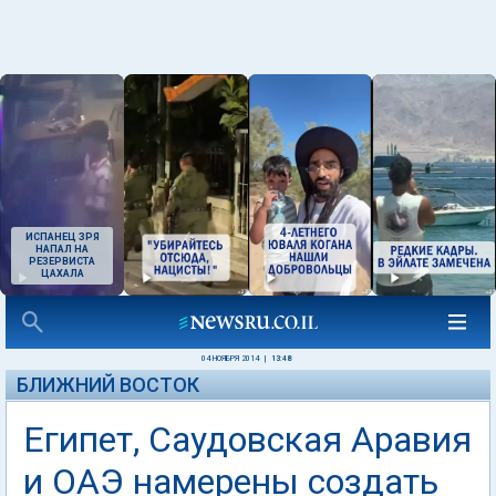
ИСПАНЕЦ ЗРЯ
НАПАЛ НА
РЕЗЕРВИСТА
ЦАХАЛА
04 НОЯБРЯ 2014
|
13:48
БЛИЖНИЙ ВОСТОК
Египет, Саудовская Аравия
и ОАЭ намерены создать