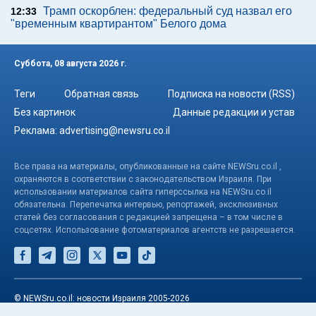
Трамп оскорблен: федеральный суд назвал его
12:33
"временным квартирантом" Белого дома
Суббота, 08 августа 2026 г.
Теги
Обратная связь
Подписка на новости (RSS)
Без картинок
Данные редакции и устав
Реклама:
advertising@newsru.co.il
Все права на материалы, опубликованные на сайте NEWSru.co.il ,
охраняются в соответствии с законодательством Израиля. При
использовании материалов сайта гиперссылка на NEWSru.co.il
обязательна. Перепечатка интервью, репортажей, эксклюзивных
статей без согласования с редакцией запрещена – в том числе в
соцсетях. Использование фотоматериалов агентств не разрешается.
© NEWSru.co.il: новости Израиля 2005-2026