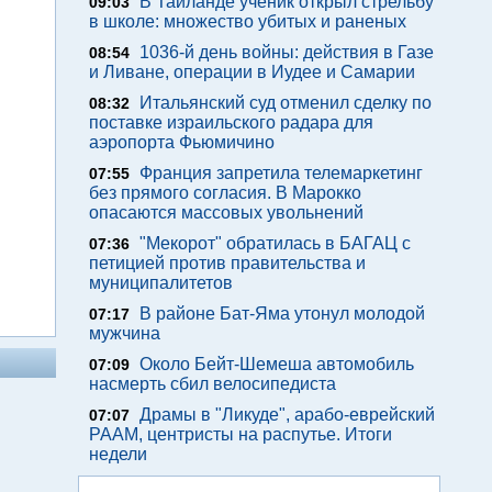
В Таиланде ученик открыл стрельбу
09:03
в школе: множество убитых и раненых
1036-й день войны: действия в Газе
08:54
и Ливане, операции в Иудее и Самарии
Итальянский суд отменил сделку по
08:32
поставке израильского радара для
аэропорта Фьюмичино
Франция запретила телемаркетинг
07:55
без прямого согласия. В Марокко
опасаются массовых увольнений
"Мекорот" обратилась в БАГАЦ с
07:36
петицией против правительства и
муниципалитетов
В районе Бат-Яма утонул молодой
07:17
мужчина
Около Бейт-Шемеша автомобиль
07:09
насмерть сбил велосипедиста
Драмы в "Ликуде", арабо-еврейский
07:07
РААМ, центристы на распутье. Итоги
недели