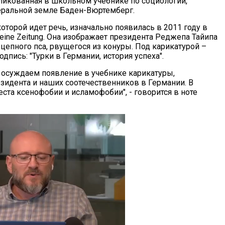
бликованная в школьном учебнике по социологии,
ральной земле Баден-Вюртемберг.
оторой идет речь, изначально появилась в 2011 году в
emeine Zeitung. Она изображает президента Реджепа Тайипа
цепного пса, рвущегося из конуры. Под карикатурой –
одпись: "Турки в Германии, история успеха".
осуждаем появление в учебнике карикатуры,
зидента и наших соотечественников в Германии. В
ста ксенофобии и исламофобии", - говорится в ноте