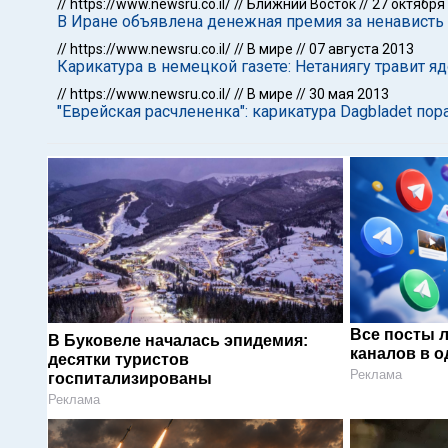
//
https://www.newsru.co.il/
//
Ближний Восток
//
27 октября
В Иране объявлена денежная премия за ненависть
//
https://www.newsru.co.il/
//
В мире
//
07 августа 2013
Карикатура в немецкой газете: Нетаниягу травит я
//
https://www.newsru.co.il/
//
В мире
//
30 мая 2013
"Еврейская расчлененка": карикатура Dagbladet по
Все посты 
В Буковеле началась эпидемия:
каналов в о
десятки туристов
Реклама
госпитализированы
Реклама