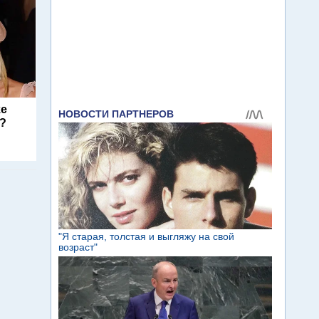
ke
s?