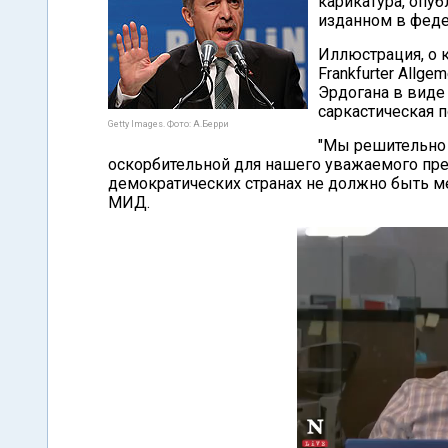
карикатура, опу
изданном в феде
Иллюстрация, о к
Frankfurter Allg
Эрдогана в виде 
саркастическая п
Getty Images. Фото: А.Берри
"Мы решительно 
оскорбительной для нашего уважаемого пре
демократических странах не должно быть ме
МИД.