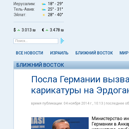
Иерусалим:
18° -
29°
Тель-Авив:
25° -
31°
Эйлат:
28° -
40°
$
3.013 ₪
€
3.478 ₪
ВСЕ НОВОСТИ
ИЗРАИЛЬ
БЛИЖНИЙ ВОСТОК
МИР
БЛИЖНИЙ ВОСТОК
Посла Германии вызва
карикатуры на Эрдога
время публикации: 04 ноября 2014 г., 10:13 | последнее об
Министерство ин
Германии в Анка