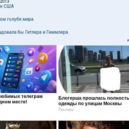
 2013
 к США
дом голубя мира
радовала бы Гитлера и Гиммлера
любимых телеграм
Блогерша прошлась полность
дном месте!
одежды по улицам Москвы
Реклама