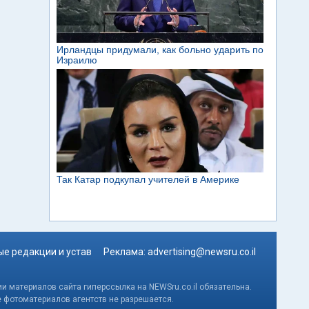
е редакции и устав
Реклама:
advertising@newsru.co.il
и материалов сайта гиперссылка на NEWSru.co.il обязательна.
е фотоматериалов агентств не разрешается.