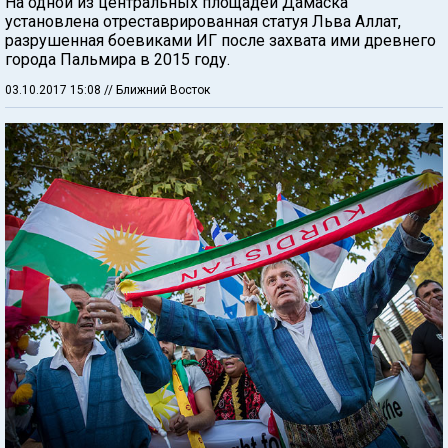
На одной из центральных площадей Дамаска
установлена отреставрированная статуя Льва Аллат,
разрушенная боевиками ИГ после захвата ими древнего
города Пальмира в 2015 году.
03.10.2017 15:08
// Ближний Восток