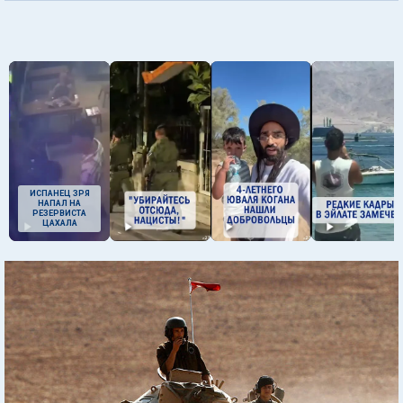
ИСПАНЕЦ ЗРЯ
НАПАЛ НА
РЕЗЕРВИСТА
ЦАХАЛА