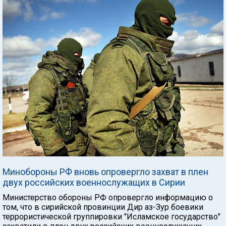
Минобороны РФ вновь опровергло захват в плен
двух российских военнослужащих в Сирии
Министерство обороны РФ опровергло информацию о
том, что в сирийской провинции Дир аз-Зур боевики
террористической группировки "Исламское государство"