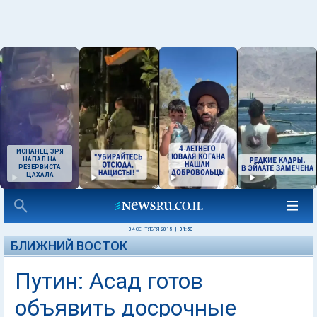
ИСПАНЕЦ ЗРЯ
НАПАЛ НА
РЕЗЕРВИСТА
ЦАХАЛА
04 СЕНТЯБРЯ 2015
|
01:53
БЛИЖНИЙ ВОСТОК
Путин: Асад готов
объявить досрочные