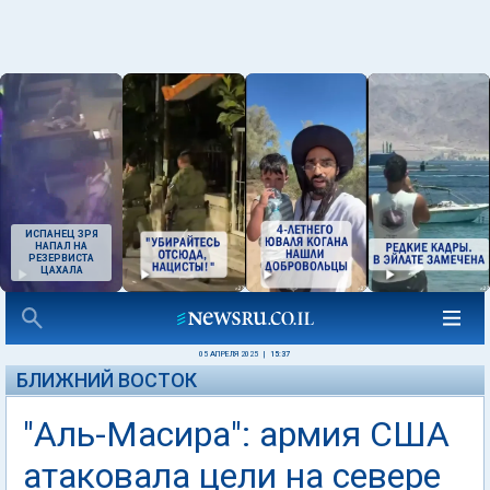
ИСПАНЕЦ ЗРЯ
НАПАЛ НА
РЕЗЕРВИСТА
ЦАХАЛА
05 АПРЕЛЯ 2025
|
15:37
БЛИЖНИЙ ВОСТОК
"Аль-Масира": армия США
атаковала цели на севере