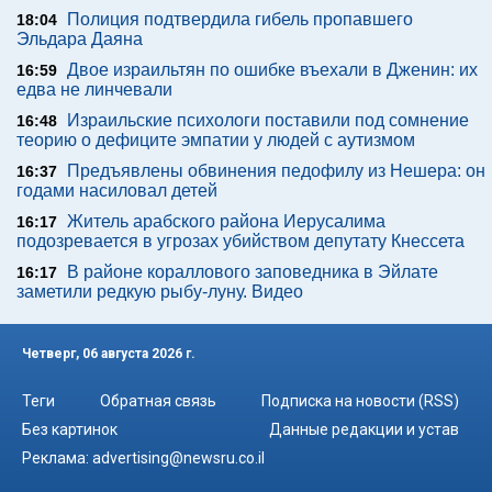
Полиция подтвердила гибель пропавшего
18:04
Эльдара Даяна
Двое израильтян по ошибке въехали в Дженин: их
16:59
едва не линчевали
Израильские психологи поставили под сомнение
16:48
теорию о дефиците эмпатии у людей с аутизмом
Предъявлены обвинения педофилу из Нешера: он
16:37
годами насиловал детей
Житель арабского района Иерусалима
16:17
подозревается в угрозах убийством депутату Кнессета
В районе кораллового заповедника в Эйлате
16:17
заметили редкую рыбу-луну. Видео
Четверг, 06 августа 2026 г.
Теги
Обратная связь
Подписка на новости (RSS)
Без картинок
Данные редакции и устав
Реклама:
advertising@newsru.co.il