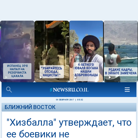
ИСПАНЕЦ ЗРЯ
НАПАЛ НА
РЕЗЕРВИСТА
ЦАХАЛА
06 ФЕВРАЛЯ 2007
|
05:32
БЛИЖНИЙ ВОСТОК
"Хизбалла" утверждает, что
ее боевики не