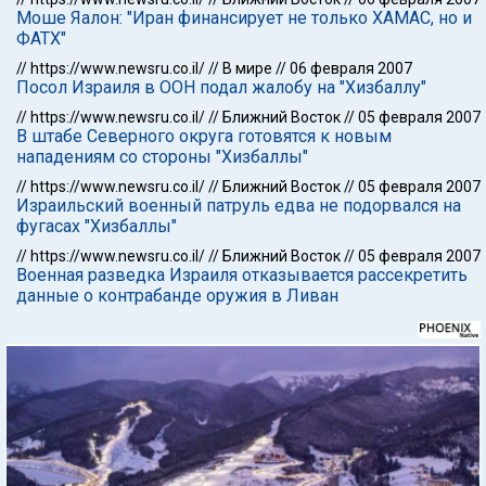
Моше Яалон: "Иран финансирует не только ХАМАС, но и
ФАТХ"
//
https://www.newsru.co.il/
//
В мире
//
06 февраля 2007
Посол Израиля в ООН подал жалобу на "Хизбаллу"
//
https://www.newsru.co.il/
//
Ближний Восток
//
05 февраля 2007
В штабе Северного округа готовятся к новым
нападениям со стороны "Хизбаллы"
//
https://www.newsru.co.il/
//
Ближний Восток
//
05 февраля 2007
Израильский военный патруль едва не подорвался на
фугасах "Хизбаллы"
//
https://www.newsru.co.il/
//
Ближний Восток
//
05 февраля 2007
Военная разведка Израиля отказывается рассекретить
данные о контрабанде оружия в Ливан