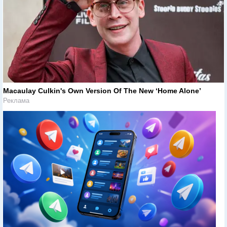
Macaulay Culkin's Own Version Of The New ‘Home Alone’
Реклама