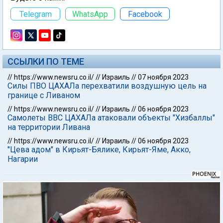
Telegram
WhatsApp
Facebook
ССЫЛКИ ПО ТЕМЕ
//
https://www.newsru.co.il/
//
Израиль
//
07 ноября 2023
Силы ПВО ЦАХАЛа перехватили воздушную цель на
границе с Ливаном
//
https://www.newsru.co.il/
//
Израиль
//
06 ноября 2023
Самолеты ВВС ЦАХАЛа атаковали объекты "Хизбаллы"
на территории Ливана
//
https://www.newsru.co.il/
//
Израиль
//
06 ноября 2023
"Цева адом" в Кирьят-Бялике, Кирьят-Яме, Акко,
Нагарии