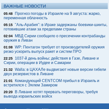
ВАЖНЫЕ НОВОСТИ
Прогноз погоды в Израиле на 9 августа: жарко,
05:48
переменная облачность
"Аль-Арабия": в Ираке задержаны боевики-шииты,
05:15
готовившие атаки за пределами страны
МВД Сирии сообщило о пресечении контрабанды
02:04
оружия в Ливан
WP: Пентагон требует от производителей оружия
01:08
резко ускорить выпуск ракет и систем ПРО
1037-й день войны: действия в Газе, Ливане и
22:25
Сирии, операции в Иудее и Самарии
Walla: в ЦАХАЛе выдвигают новые версии гибели
21:32
двух резервистов в Ливане
Командующий CENTCOM прибыл в Израиль и
21:01
встретился с Эялем Замиром
В Ливане хотят прервать переговоры, требуя
20:20
вывода израильских войск