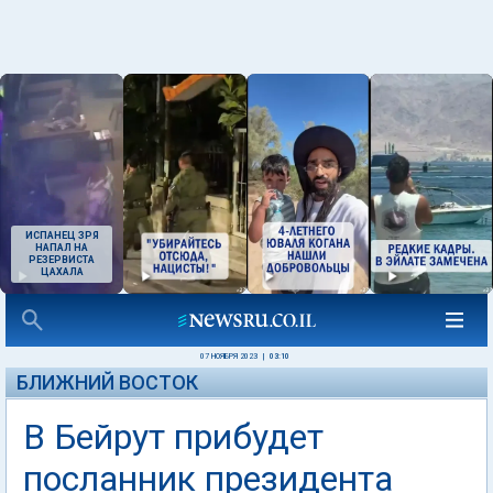
ИСПАНЕЦ ЗРЯ
НАПАЛ НА
РЕЗЕРВИСТА
ЦАХАЛА
07 НОЯБРЯ 2023
|
03:10
БЛИЖНИЙ ВОСТОК
В Бейрут прибудет
посланник президента