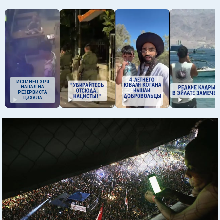
ИСПАНЕЦ ЗРЯ
НАПАЛ НА
РЕЗЕРВИСТА
ЦАХАЛА