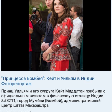
"Принцесса Бомбея": Кейт и Уильям в Индии.
Фоторепортаж
Принц Уильям и его супруга Кейт Миддлтон прибыли с
официальным визитом в финансовую столицу Индии
&#8211; город Мумбаи (Бомбей), административный
центр штата Махараштра.