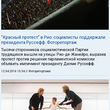
"Красный протест" в Рио: социалисты поддержали
президента Руссефф. Фоторепортаж
Тысячи сторонников социалистической Партии
трудящихся вышли на улицы Рио-де-Жанейро, выразив
протест против решения парламентской комиссии
объявить импичмент президенту Дилме Руссефф.
12.04.2016 10:34
// Фоторепортажи