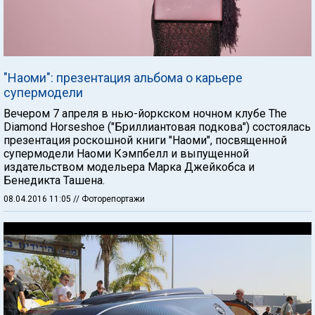
"Наоми": презентация альбома о карьере
супермодели
Вечером 7 апреля в нью-йоркском ночном клубе The
Diamond Horseshoe ("Бриллиантовая подкова") состоялась
презентация роскошной книги "Наоми", посвященной
супермодели Наоми Кэмпбелл и выпущенной
издательством модельера Марка Джейкобса и
Бенедикта Ташена.
08.04.2016 11:05
// Фоторепортажи