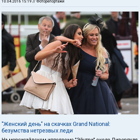
10.04.2016 15:19
// Фоторепортажи
"Женский день" на скачках Grand National:
безумства нетрезвых леди
На мерсисайдском ипподроме "Эйнтри" около Ливерпуля