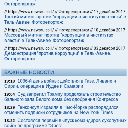
Фоторепортаж
//
https://www.newsru.co.il/
//
Фоторепортажи
//
17 декабря 2017
Третий митинг против "коррупции в институтах власти" в
Тель-Авиве. Фоторепортаж
//
https://www.newsru.co.il/
//
Фоторепортажи
//
10 декабря 2017
Массовый митинг против "коррупции в институтах
власти" в Тель-Авиве. Фоторепортаж
//
https://www.newsru.co.il/
//
Фоторепортажи
//
03 декабря 2017
Демонстрация "против коррупции" в Тель-Авиве.
Фоторепортаж
ВАЖНЫЕ НОВОСТИ
1036-й день войны: действия в Газе, Ливане и
19:18
Сирии, операции в Иудее и Самарии
Суд запретил Трампу продолжать строительство
19:04
бального зала Белого дома без одобрения Конгресса
Генконсул Израиля в Нью-Йорке распорядился
18:29
отменить подписки сотрудников на New York Times
Состоялся первый выпуск командиров сухопутных
18:22
войск по программе "Эрез"