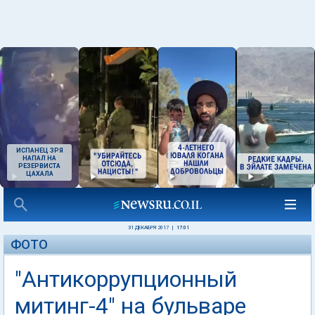
ИСПАНЕЦ ЗРЯ
НАПАЛ НА
РЕЗЕРВИСТА
ЦАХАЛА
31 ДЕКАБРЯ 2017
|
17:01
ФОТО
"Антикоррупционный
митинг-4" на бульваре