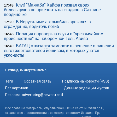
Клуб "Маккаби" Хайфа призвал своих
17:43
болельщиков не приезжать на стадион в Сахнине
поодиночке
В Иерусалиме автомобиль врезался в
17:20
ограждение, водитель погиб
Полиция опровергла слухи о "чрезвычайном
16:48
происшествии" на набережной Тель-Авива
БАГАЦ отказался заморозить решение о лишении
16:40
льгот жертвователей йешивам, в которых учатся
уклонисты
Пятница, 07 августа 2026 г.
Теги
Обратная связь
Подписка на новости (RSS)
Без картинок
Данные редакции и устав
Реклама:
advertising@newsru.co.il
Все права на материалы, опубликованные на сайте NEWSru.co.il ,
охраняются в соответствии с законодательством Израиля. При