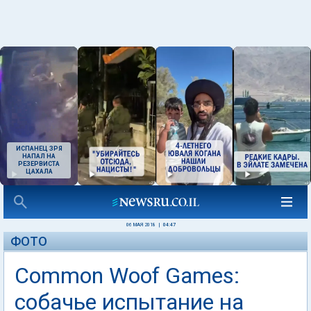
ИСПАНЕЦ ЗРЯ
НАПАЛ НА
РЕЗЕРВИСТА
ЦАХАЛА
06 МАЯ 2018
|
04:47
ФОТО
Common Woof Games:
собачье испытание на