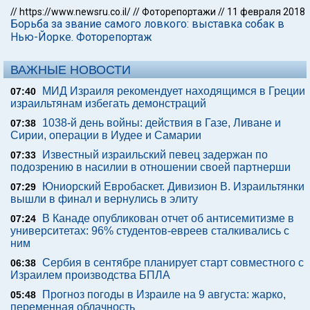
//
https://www.newsru.co.il/
//
Фоторепортажи
//
11 февраля 2018
Борьба за звание самого ловкого: выставка собак в
Нью-Йорке. Фоторепортаж
ВАЖНЫЕ НОВОСТИ
МИД Израиля рекомендует находящимся в Греции
07:40
израильтянам избегать демонстраций
1038-й день войны: действия в Газе, Ливане и
07:38
Сирии, операции в Иудее и Самарии
Известный израильский певец задержан по
07:33
подозрению в насилии в отношении своей партнерши
Юниорский Евробаскет. Дивизион В. Израильтянки
07:29
вышли в финал и вернулись в элиту
В Канаде опубликован отчет об антисемитизме в
07:24
университетах: 96% студентов-евреев сталкивались с
ним
Сербия в сентябре планирует старт совместного с
06:38
Израилем производства БПЛА
Прогноз погоды в Израиле на 9 августа: жарко,
05:48
переменная облачность