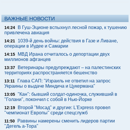
ВАЖНЫЕ НОВОСТИ
В Гуш-Эционе вспыхнул лесной пожар, к тушению
14:24
привлечена авиация
1039-й день войны: действия в Газе и Ливане,
14:21
операции в Иудее и Самарии
МВД Ирана отчиталось о депортации двух
14:15
миллионов афганцев
Ветеринары предупреждают – на палестинских
13:37
территориях распространяется бешенство
Глава САП: "Израиль не ответил на запрос
13:11
Украины о выдаче Миндича и Цукермана"
"Кан": бывший солдат-одиночка, служивший в
13:05
"Голани", покончил с собой в Нью-Йорке
Второй "Мосад" и другие: L'Express провел
12:19
"чемпионат Европы" среди спецслужб
Раввины намерены сменить лидеров партии
11:50
"Дегель а-Тора"