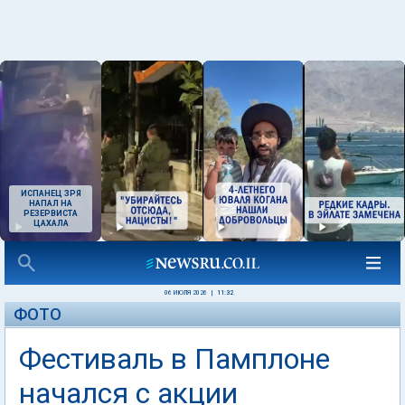
ИСПАНЕЦ ЗРЯ
НАПАЛ НА
РЕЗЕРВИСТА
ЦАХАЛА
06 ИЮЛЯ 2026
|
11:32
ФОТО
Фестиваль в Памплоне
начался с акции