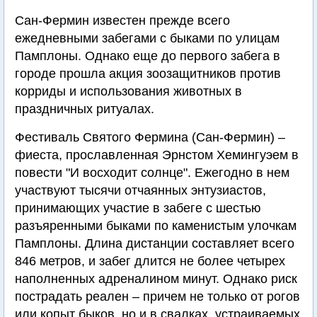
Сан-Фермин известен прежде всего
ежедневными забегами с быками по улицам
Памплоны. Однако еще до первого забега в
городе прошла акция зоозащитников против
корриды и использования животных в
праздничных ритуалах.
Фестиваль Святого Фермина (Сан-Фермин) –
фиеста, прославленная Эрнстом Хемингуэем в
повести "И восходит солнце". Ежегодно в нем
участвуют тысячи отчаянных энтузиастов,
принимающих участие в забеге с шестью
разъяренными быками по каменистым улочкам
Памплоны. Длина дистанции составляет всего
846 метров, и забег длится не более четырех
наполненных адреналином минут. Однако риск
пострадать реален – причем не только от рогов
или копыт быков, но и в свалках, устраиваемых