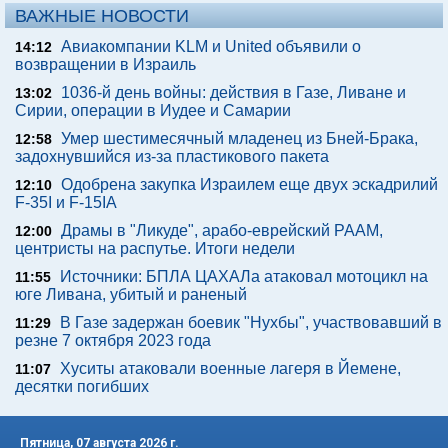
ВАЖНЫЕ НОВОСТИ
Авиакомпании KLM и United объявили о
14:12
возвращении в Израиль
1036-й день войны: действия в Газе, Ливане и
13:02
Сирии, операции в Иудее и Самарии
Умер шестимесячный младенец из Бней-Брака,
12:58
задохнувшийся из-за пластикового пакета
Одобрена закупка Израилем еще двух эскадрилий
12:10
F-35I и F-15IA
Драмы в "Ликуде", арабо-еврейский РААМ,
12:00
центристы на распутье. Итоги недели
Источники: БПЛА ЦАХАЛа атаковал мотоцикл на
11:55
юге Ливана, убитый и раненый
В Газе задержан боевик "Нухбы", участвовавший в
11:29
резне 7 октября 2023 года
Хуситы атаковали военные лагеря в Йемене,
11:07
десятки погибших
Пятница, 07 августа 2026 г.