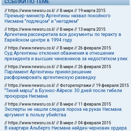
ССЫЛКИ ПО ТЕМЕ
//
https://www.newsru.co.il/
//
В мире
//
19 марта 2015
Премьер-министр Аргентины назвал покойного
Нисмана "подлецом" и "негодяем"
//
https://www.newsru.co.il/
//
В мире
//
13 марта 2015
Аргентина рассекретила все документы по теракту в
Еврейском центре в 1994 году
//
https://www.newsru.co.il/
//
В мире
//
26 февраля 2015
Суд Аргентины отклонил обвинения в отношении
президента и высших чиновников за недостатком улик
//
https://www.newsru.co.il/
//
В мире
//
26 февраля 2015
Парламент Аргентины принял решение
расформировать аргентинскую разведку
//
https://www.newsru.co.il/
//
Фоторепортажи
//
19 февраля 2015
"Тихий марш" в Буэнос-Айресе: 30 дней после гибели
прокурора Нисмана
//
https://www.newsru.co.il/
//
В мире
//
11 февраля 2015
Эксперты не нашли следов пороха на руках Нисмана:
аргумент в пользу убийства
//
https://www.newsru.co.il/
//
В мире
//
04 февраля 2015
В квартире Альберто Нисмана найден черновик ордера