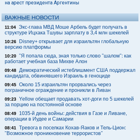
на арест президента Аргентины
ВАЖНЫЕ НОВОСТИ
Экс-глава МВД Моше Арбель будет получать в
11:04
структуре Ицхака Тшувы зарплату в 3,4 млн шекелей
Disney+ открывает для израильтян глобальную
10:26
версию платформы
"Я попала сюда, зная только слово "шалом": как
10:20
работает учебная база Михве Алон
Демократический истеблишмент США поддержал
09:48
кандидата, обвинявшего Израиль в геноциде
Около 15 израильтян прорвались через
09:45
пограничное ограждение и проникли в Ливан
Yellow обещает продавать хот-доги по 5 шекелей
09:23
за порцию на постоянной основе
1035-й день войны: действия в Газе и Ливане,
08:49
операции в Иудее и Самарии
Тревога в поселках Кохав-Яаков и Тель-Цион:
08:41
"Возможное проникновение террористов"