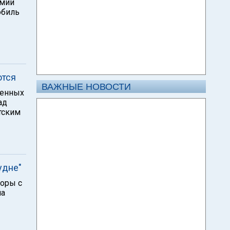
рмии
обиль
ются
ВАЖНЫЕ НОВОСТИ
ленных
ад
етским
удне"
оры с
на