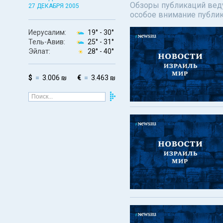
Обзоры публикаций веду
27 ДЕКАБРЯ 2005
особое внимание публи
Иерусалим:
19° -
30°
Тель-Авив:
25° -
31°
Эйлат:
28° -
40°
$
3.006 ₪
€
3.463 ₪