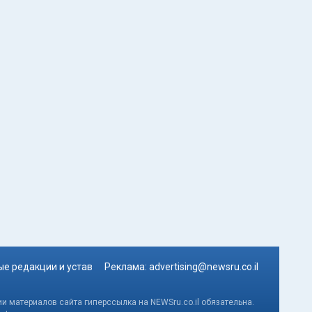
е редакции и устав
Реклама:
advertising@newsru.co.il
и материалов сайта гиперссылка на NEWSru.co.il обязательна.