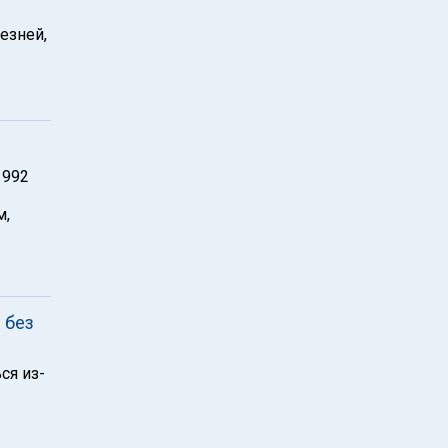
езней,
1992
м,
 без
ся из-