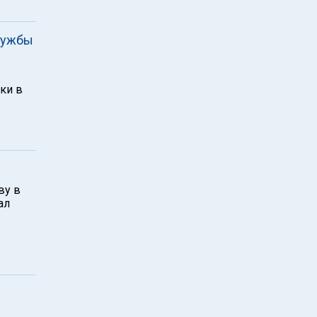
службы
ки в
ву в
ал