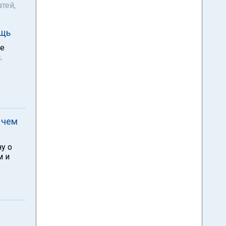
тей,
ощь
ые
.
 чем
у о
м и