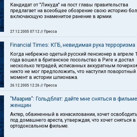
Кандидат от "Ликуда" на пост главы правительства
предлагает на всеобщее обозрение свою историю бол
включающую знаменитое ранение в армии.
27.12.2005 07:12
// Пресса
Financial Times: КГБ, невидимая рука терроризма
Когда небрежно одетый русский пенсионер в апреле 
года вошел в британское посольство в Риге и достал
несколько тетрадей, исписанных аккуратным почерко
никто не мог предположить, что наступил поворотный
момент в истории шпионажа.
26.12.2005 12:26
// Пресса
"Маарив": Гольдблат: дайте мне сняться в фильме
женщин
Актер, обвиненный в изнасиловании, хочет освободить
под домашнего ареста, утверждая, что хочет сняться в
ортодоксальном фильме.