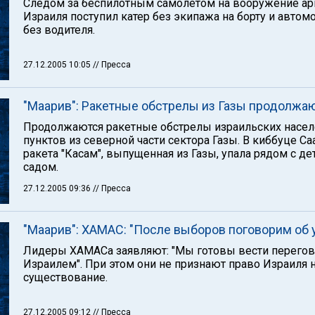
Следом за беспилотным самолетом на вооружение а
Израиля поступил катер без экипажа на борту и автом
без водителя.
27.12.2005 10:05
// Пресса
"Маарив": Ракетные обстрелы из Газы продолжа
Продолжаются ракетные обстрелы израильских насе
пунктов из северной части сектора Газы. В киббуце Са
ракета "Касам", выпущенная из Газы, упала рядом с д
садом.
27.12.2005 09:36
// Пресса
"Маарив": ХАМАС: "После выборов поговорим об 
Лидеры ХАМАСа заявляют: "Мы готовы вести перегов
Израилем". При этом они не признают право Израиля 
существование.
27.12.2005 09:12
// Пресса