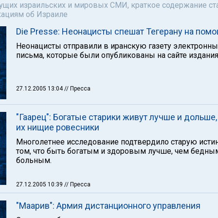
щих израильских и мировых СМИ, краткое содержание ста
кациям об Израиле
Die Presse: Неонацисты спешат Тегерану на пом
Неонацисты отправили в иранскую газету электронн
письма, которые были опубликованы на сайте издания
27.12.2005 13:04
// Пресса
"Гаарец": Богатые старики живут лучше и дольше,
их нищие ровесники
Многолетнее исследование подтвердило старую истин
том, что быть богатым и здоровым лучше, чем бедны
больным.
27.12.2005 10:39
// Пресса
"Маарив": Армия дистанционного управления