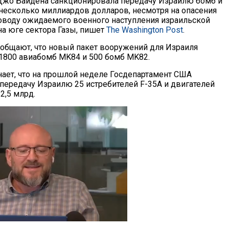
Джо Байдена санкционировала передачу Израилю бомб и
 несколько миллиардов долларов, несмотря на опасения
оводу ожидаемого военного наступления израильской
на юге сектора Газы, пишет
The Washington Post
.
общают, что новый пакет вооружений для Израиля
1800 авиабомб MK84 и 500 бомб MK82.
ает, что на прошлой неделе Госдепартамент США
передачу Израилю 25 истребителей F-35A и двигателей
2,5 млрд.