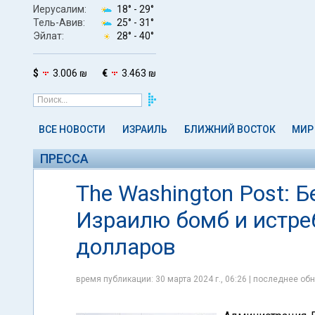
Иерусалим:
18° -
29°
Тель-Авив:
25° -
31°
Эйлат:
28° -
40°
$
3.006 ₪
€
3.463 ₪
ВСЕ НОВОСТИ
ИЗРАИЛЬ
БЛИЖНИЙ ВОСТОК
МИР
ПРЕССА
The Washington Post: 
Израилю бомб и истре
долларов
время публикации: 30 марта 2024 г., 06:26 | последнее обн