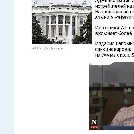
Администрация 
истребителей на
Вашингтона по п
армии в Рафахе 
Источники WP со
включает более 
Издание напомин
санкционировал 
AP Photo/Carolyn Kaster
на сумму около $