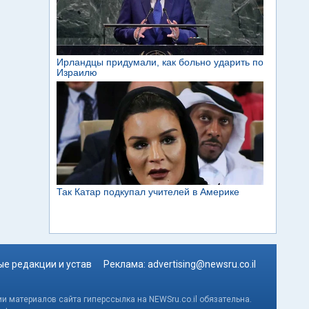
е редакции и устав
Реклама:
advertising@newsru.co.il
и материалов сайта гиперссылка на NEWSru.co.il обязательна.