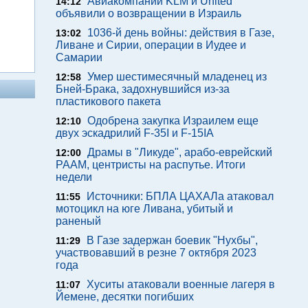
Авиакомпании KLM и United
14:12
объявили о возвращении в Израиль
1036-й день войны: действия в Газе,
13:02
Ливане и Сирии, операции в Иудее и
Самарии
Умер шестимесячный младенец из
12:58
Бней-Брака, задохнувшийся из-за
пластикового пакета
Одобрена закупка Израилем еще
12:10
двух эскадрилий F-35I и F-15IA
Драмы в "Ликуде", арабо-еврейский
12:00
РААМ, центристы на распутье. Итоги
недели
Источники: БПЛА ЦАХАЛа атаковал
11:55
мотоцикл на юге Ливана, убитый и
раненый
В Газе задержан боевик "Нухбы",
11:29
участвовавший в резне 7 октября 2023
года
Хуситы атаковали военные лагеря в
11:07
Йемене, десятки погибших