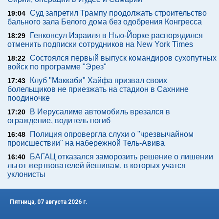
Суд запретил Трампу продолжать строительство
19:04
бального зала Белого дома без одобрения Конгресса
Генконсул Израиля в Нью-Йорке распорядился
18:29
отменить подписки сотрудников на New York Times
Состоялся первый выпуск командиров сухопутных
18:22
войск по программе "Эрез"
Клуб "Маккаби" Хайфа призвал своих
17:43
болельщиков не приезжать на стадион в Сахнине
поодиночке
В Иерусалиме автомобиль врезался в
17:20
ограждение, водитель погиб
Полиция опровергла слухи о "чрезвычайном
16:48
происшествии" на набережной Тель-Авива
БАГАЦ отказался заморозить решение о лишении
16:40
льгот жертвователей йешивам, в которых учатся
уклонисты
Пятница, 07 августа 2026 г.