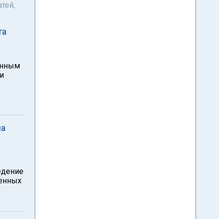
тей,
та
енным
и
на
едение
венных