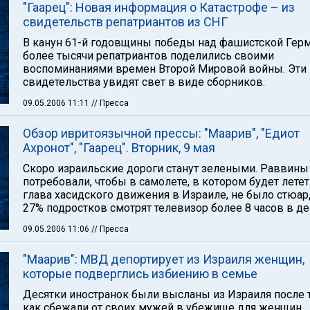
"Гаарец": Новая информация о Катастрофе – из
свидетельств репатриантов из СНГ
В канун 61-й годовщины победы над фашистской Гер
более тысячи репатриантов поделились своими
воспоминаниями времен Второй Мировой войны. Эти
свидетельства увидят свет в виде сборников.
09.05.2006 11:11
// Пресса
Обзор ивритоязычной прессы: "Маарив", "Едиот
Ахронот", "Гаарец". Вторник, 9 мая
Скоро израильские дороги станут зелеными. Раввины
потребовали, чтобы в самолете, в котором будет лете
глава хасидского движения в Израиле, не было стюар
27% подростков смотрят телевизор более 8 часов в де
09.05.2006 11:06
// Пресса
"Маарив": МВД депортирует из Израиля женщин,
которые подверглись избиению в семье
Десятки иностранок были высланы из Израиля после т
как сбежали от своих мужей в убежище для женщин,