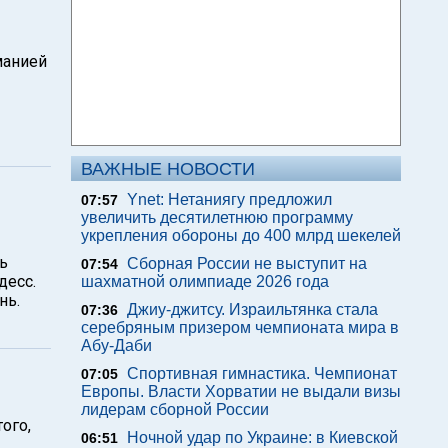
манией
ВАЖНЫЕ НОВОСТИ
Ynet: Нетаниягу предложил
07:57
увеличить десятилетнюю программу
укрепления обороны до 400 млрд шекелей
ть
Сборная России не выступит на
07:54
десс.
шахматной олимпиаде 2026 года
нь.
Джиу-джитсу. Израильтянка стала
07:36
серебряным призером чемпионата мира в
Абу-Даби
Спортивная гимнастика. Чемпионат
07:05
Европы. Власти Хорватии не выдали визы
лидерам сборной России
ого,
Ночной удар по Украине: в Киевской
06:51