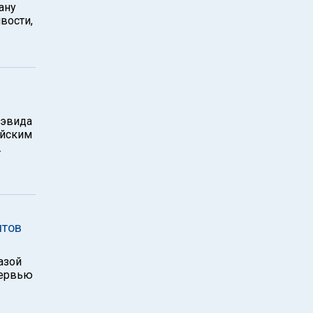
ану
вости,
Дэвида
ейским
.
нтов
азой
тервью