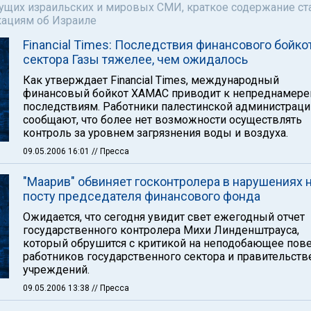
щих израильских и мировых СМИ, краткое содержание ста
кациям об Израиле
Financial Times: Последствия финансового бойко
сектора Газы тяжелее, чем ожидалось
Как утверждает Financial Times, международный
финансовый бойкот ХАМАС приводит к непреднамер
последствиям. Работники палестинской администраци
сообщают, что более нет возможности осуществлять
контроль за уровнем загрязнения воды и воздуха.
09.05.2006 16:01
// Пресса
"Маарив" обвиняет госконтролера в нарушениях 
посту председателя финансового фонда
Ожидается, что сегодня увидит свет ежегодный отчет
государственного контролера Михи Линденштрауса,
который обрушится с критикой на неподобающее пов
работников государственного сектора и правительст
учреждений.
09.05.2006 13:38
// Пресса