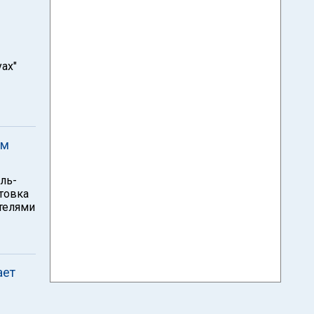
ах"
ым
ль-
нтовка
телями
ает