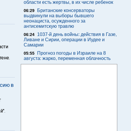
области есть жертвы, в их числе ребенок
Британские консерваторы
06:29
выдвинули на выборы бывшего
неонациста, осужденного за
антисемитскую травлю
1037-й день войны: действия в Газе,
06:24
Ливане и Сирии, операции в Иудее и
Самарии
асти
Прогноз погоды в Израиле на 8
05:55
тене.
августа: жарко, переменная облачность
рсию в
т
й".