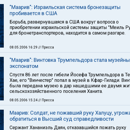
"Маарив": Израильская система бронезащиты
пробивается в США
Борьба, развернувшаяся в США вокруг вопроса о
приобретении израильской системы защиты "Меиль Ру
для бронетранспортеров, находится в самом разгаре.
08.05.2006 16:29
// Пресса
"Маарив": Винтовка Трумпельдора стала музейн
экспонатом
Спустя 86 лет после гибели Йосефа Трумпельдора в Те
Хае, его "Винчестер" попал в музей в Кфар-Гилади. Ви
была передана музею в дар нашедшими ее двумя жи
сельскохозяйственного поселения Ханита.
08.05.2006 15:24
// Пресса
Маарив: Солдат, не пожавший руку Халуцу, угрож
обратиться в Высший суд справедливости
Сержант Хананиэль Даян, отказавшийся пожать руку