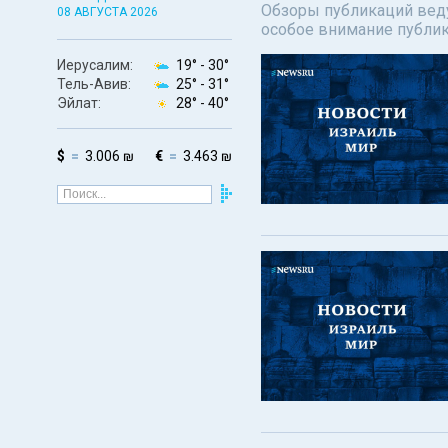
Обзоры публикаций веду
08 АВГУСТА 2026
особое внимание публи
Иерусалим:
19° -
30°
Тель-Авив:
25° -
31°
Эйлат:
28° -
40°
$
3.006 ₪
€
3.463 ₪