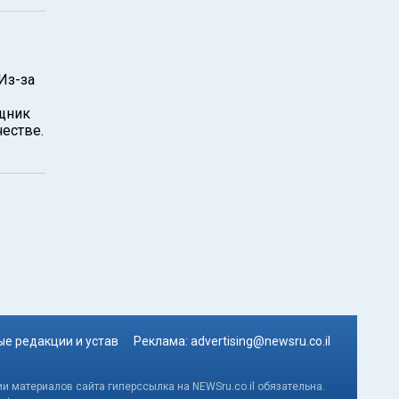
Из-за
бщник
естве.
е редакции и устав
Реклама:
advertising@newsru.co.il
и материалов сайта гиперссылка на NEWSru.co.il обязательна.