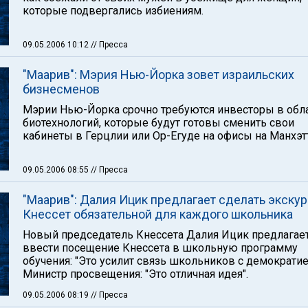
которые подвергались избиениям.
09.05.2006 10:12
// Пресса
"Маарив": Мэрия Нью-Йорка зовет израильских
бизнесменов
Мэрии Нью-Йорка срочно требуются инвесторы в обл
биотехнологий, которые будут готовы сменить свои
кабинеты в Герцлии или Ор-Егуде на офисы на Манхэт
09.05.2006 08:55
// Пресса
"Маарив": Далия Ицик предлагает сделать экску
Кнессет обязательной для каждого школьника
Новый председатель Кнессета Далия Ицик предлагае
ввести посещение Кнессета в школьную программу
обучения: "Это усилит связь школьников с демократие
Министр просвещения: "Это отличная идея".
09.05.2006 08:19
// Пресса