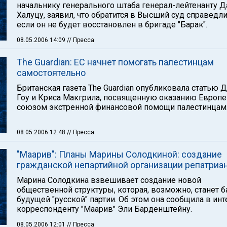
начальнику генерального штаба генерал-лейтенанту Д
Халуцу, заявил, что обратится в Высший суд справедли
если он не будет восстановлен в бригаде "Барак".
08.05.2006 14:09
// Пресса
The Guardian: ЕС начнет помогать палестинцам
самостоятельно
Британская газета The Guardian опубликовала статью 
Гоу и Криса Макгрила, посвященную оказанию Европ
союзом экстренной финансовой помощи палестинцам
08.05.2006 12:48
// Пресса
"Маарив": Планы Марины Солодкиной: создание
гражданской непартийной организации репатриа
Марина Солодкина взвешивает создание новой
общественной структуры, которая, возможно, станет б
будущей "русской" партии. Об этом она сообщила в ин
корреспонденту "Маарив" Эли Барденштейну.
08.05.2006 12:01
// Пресса