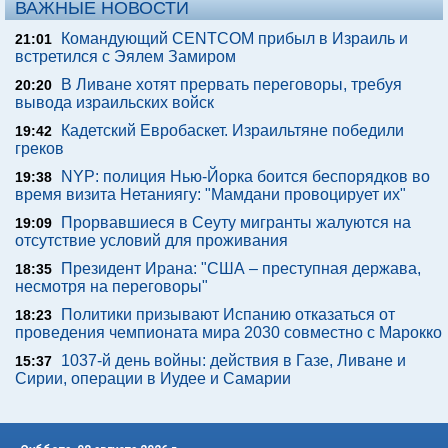
ВАЖНЫЕ НОВОСТИ
Командующий CENTCOM прибыл в Израиль и
21:01
встретился с Эялем Замиром
В Ливане хотят прервать переговоры, требуя
20:20
вывода израильских войск
Кадетский Евробаскет. Израильтяне победили
19:42
греков
NYP: полиция Нью-Йорка боится беспорядков во
19:38
время визита Нетаниягу: "Мамдани провоцирует их"
Прорвавшиеся в Сеуту мигранты жалуются на
19:09
отсутствие условий для проживания
Президент Ирана: "США – преступная держава,
18:35
несмотря на переговоры"
Политики призывают Испанию отказаться от
18:23
проведения чемпионата мира 2030 совместно с Марокко
1037-й день войны: действия в Газе, Ливане и
15:37
Сирии, операции в Иудее и Самарии