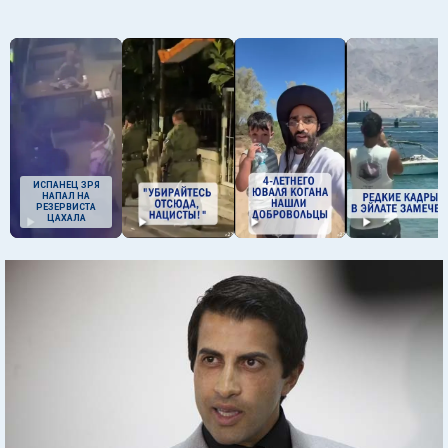
ИСПАНЕЦ ЗРЯ
НАПАЛ НА
РЕЗЕРВИСТА
ЦАХАЛА