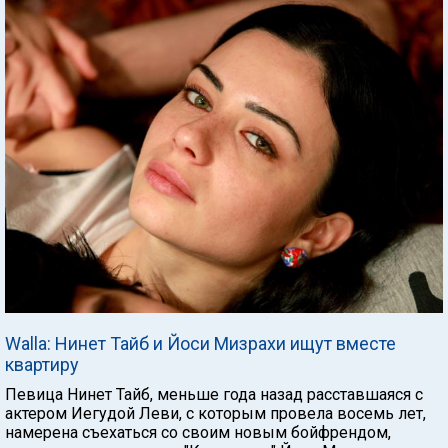
Walla: Нинет Тайб и Йоси Мизрахи ищут вместе
квартиру
Певица Нинет Тайб, меньше года назад расставшаяся с
актером Иегудой Леви, с которым провела восемь лет,
намерена съехаться со своим новым бойфрендом,