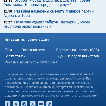
Второй "Мосад" и другие: L'Express провел
12:19
"чемпионат Европы" среди спецслужб
Раввины намерены сменить лидеров партии
11:50
"Дегель а-Тора"
По Китаю ударил тайфун "Дельфин", более
11:27
миллиона эвакуированных
Понедельник, 10 августа 2026 г.
Теги
Обратная связь
Подписка на новости (RSS)
Без картинок
Данные редакции и устав
Реклама:
advertising@newsru.co.il
Все права на материалы, опубликованные на сайте NEWSru.co.il ,
охраняются в соответствии с законодательством Израиля. При
использовании материалов сайта гиперссылка на NEWSru.co.il
обязательна. Перепечатка интервью, репортажей, эксклюзивных
статей без согласования с редакцией запрещена – в том числе в
соцсетях. Использование фотоматериалов агентств не разрешается.