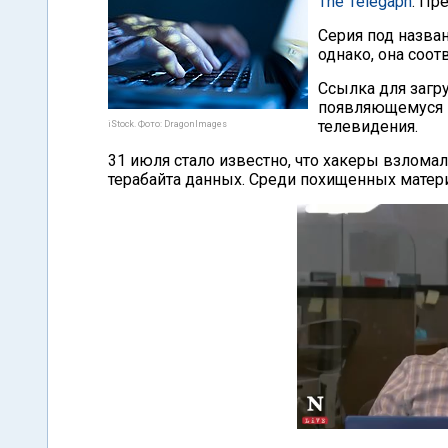
The Telegaph
. Пр
Серия под назва
однако, она соо
Ссылка для загру
появляющемуся в
телевидения.
iStock. Фото: DragonImages
31 июля стало известно, что хакеры взломал
терабайта данных. Среди похищенных матери