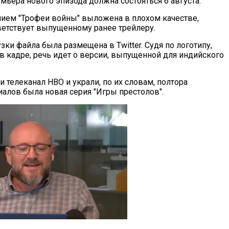
емьера нового эпизода должна состояться 6 августа.
нием "Трофеи войны" выложена в плохом качестве,
тветствует выпущенному ранее трейлеру.
зки файла была размещена в Twitter. Судя по логотипу,
 кадре, речь идет о версии, выпущенной для индийского
и телеканал HBO и украли, по их словам, полтора
алов была новая серия "Игры престолов".