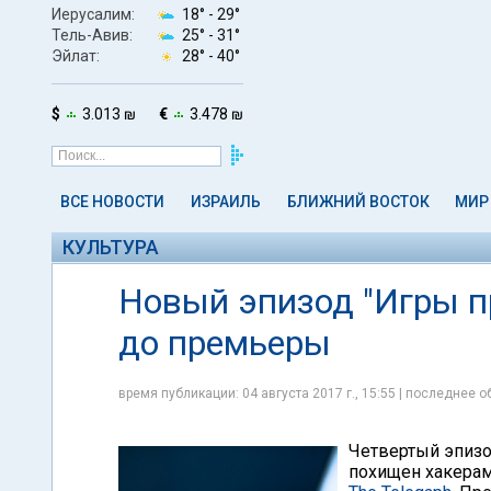
Иерусалим:
18° -
29°
Тель-Авив:
25° -
31°
Эйлат:
28° -
40°
$
3.013 ₪
€
3.478 ₪
ВСЕ НОВОСТИ
ИЗРАИЛЬ
БЛИЖНИЙ ВОСТОК
МИР
КУЛЬТУРА
Новый эпизод "Игры пр
до премьеры
время публикации: 04 августа 2017 г., 15:55 | последнее об
Четвертый эпизо
похищен хакерами