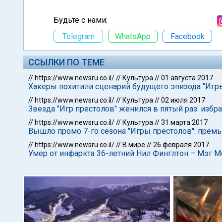
Будьте с нами:
Telegram
WhatsApp
Facebook
ССЫЛКИ ПО ТЕМЕ
//
https://www.newsru.co.il/
//
Культура
//
01 августа 2017
Хакеры похитили сценарий будущего эпизода "Игр
//
https://www.newsru.co.il/
//
Культура
//
02 июля 2017
Звезда "Игр престолов" женился в пятый раз: избр
//
https://www.newsru.co.il/
//
Культура
//
31 марта 2017
Вышло промо 7-го сезона "Игры престолов": премь
//
https://www.newsru.co.il/
//
В мире
//
26 февраля 2017
Умер от инфаркта 36-летний Нил Финглтон – Мэг Мо