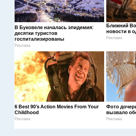
Ближний Во
В Буковеле началась эпидемия:
новости в 
десятки туристов
Реклама
госпитализированы
Реклама
6 Best 90’s Action Movies From Your
Фото дочер
Childhood
вызвало об
Реклама
Реклама