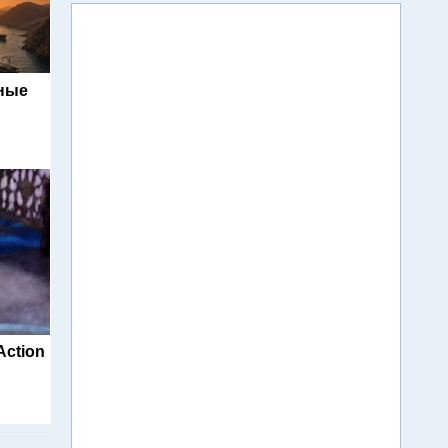
ьные
Action