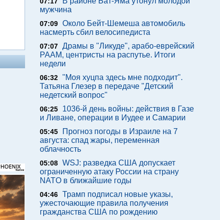
В районе Бат-Яма утонул молодой
07:17
мужчина
Около Бейт-Шемеша автомобиль
07:09
насмерть сбил велосипедиста
Драмы в "Ликуде", арабо-еврейский
07:07
РААМ, центристы на распутье. Итоги
недели
"Моя хуцпа здесь мне подходит".
06:32
Татьяна Глезер в передаче "Детский
недетский вопрос"
1036-й день войны: действия в Газе
06:25
и Ливане, операции в Иудее и Самарии
Прогноз погоды в Израиле на 7
05:45
августа: спад жары, переменная
облачность
WSJ: разведка США допускает
05:08
ограниченную атаку России на страну
NATO в ближайшие годы
Трамп подписал новые указы,
04:46
ужесточающие правила получения
гражданства США по рождению