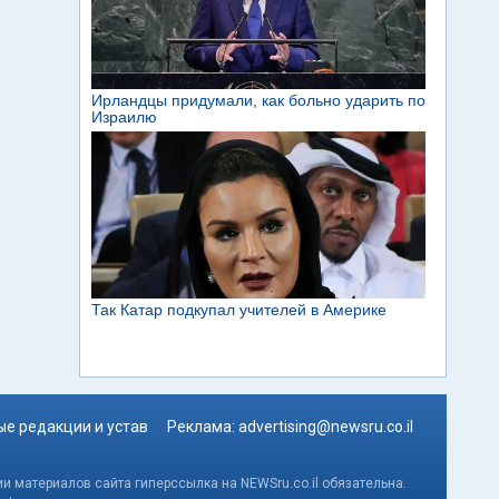
е редакции и устав
Реклама:
advertising@newsru.co.il
и материалов сайта гиперссылка на NEWSru.co.il обязательна.