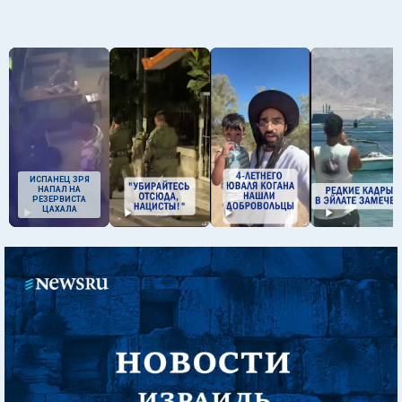
ИСПАНЕЦ ЗРЯ
НАПАЛ НА
РЕЗЕРВИСТА
ЦАХАЛА