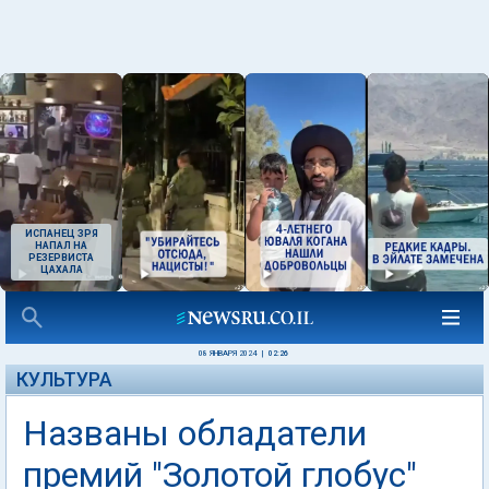
ИСПАНЕЦ ЗРЯ
НАПАЛ НА
РЕЗЕРВИСТА
ЦАХАЛА
08 ЯНВАРЯ 2024
|
02:26
КУЛЬТУРА
Названы обладатели
премий "Золотой глобус"