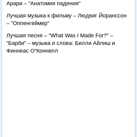
Арари – "Анатомия падения"
Лучшая музыка к фильму – Людвиг Йоранссон
– "Оппенгеймер"
Лучшая песня – "What Was I Made For?" –
"Барби" – музыка и слова: Билли Айлиш и
Финнеас О"Коннелл