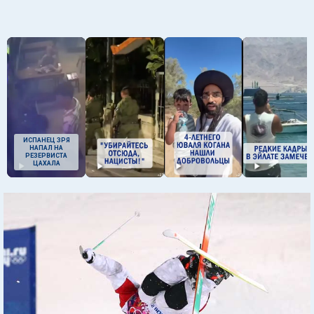
ИСПАНЕЦ ЗРЯ
НАПАЛ НА
РЕЗЕРВИСТА
ЦАХАЛА