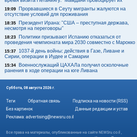
время визита Нетаниягу: "Мамдани провоцирует их"
Прорвавшиеся в Сеуту мигранты жалуются на
19:09
отсутствие условий для проживания
Президент Ирана: "США – преступная держава,
18:35
несмотря на переговоры"
Политики призывают Испанию отказаться от
18:23
проведения чемпионата мира 2030 совместно с Марокко
1037-й день войны: действия в Газе, Ливане и
15:37
Сирии, операции в Иудее и Самарии
Военнослужащий ЦАХАЛа получил осколочные
15:34
ранения в ходе операции на юге Ливана
Суббота, 08 августа 2026 г.
Теги
Обратная связь
Подписка на новости (RSS)
Без картинок
Данные редакции и устав
Реклама:
advertising@newsru.co.il
Все права на материалы, опубликованные на сайте NEWSru.co.il ,