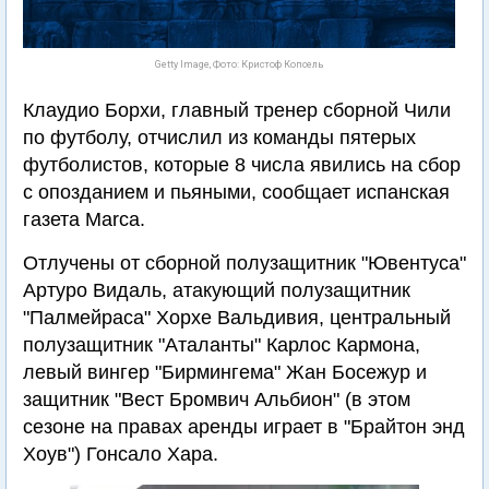
Getty Image, Фото: Кристоф Копсель
Клаудио Борхи, главный тренер сборной Чили
по футболу, отчислил из команды пятерых
футболистов, которые 8 числа явились на сбор
с опозданием и пьяными, сообщает испанская
газета Marca.
Отлучены от сборной полузащитник "Ювентуса"
Артуро Видаль, атакующий полузащитник
"Палмейраса" Хорхе Вальдивия, центральный
полузащитник "Аталанты" Карлос Кармона,
левый вингер "Бирмингема" Жан Босежур и
защитник "Вест Бромвич Альбион" (в этом
сезоне на правах аренды играет в "Брайтон энд
Хоув") Гонсало Хара.