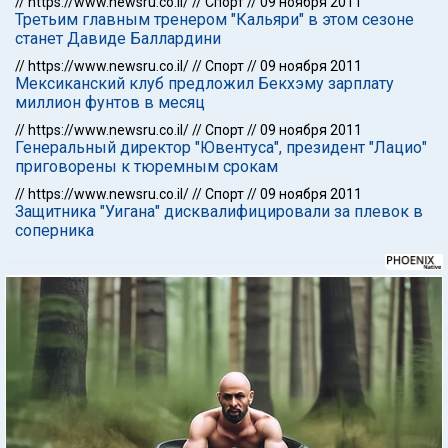
//
https://www.newsru.co.il/
//
Спорт
//
09 ноября 2011
Третьим главным тренером "Кальяри" в этом сезоне
станет Давиде Баллардини
//
https://www.newsru.co.il/
//
Спорт
//
09 ноября 2011
Мексиканский клуб предложил Бекхэму зарплату
миллион фунтов в месяц
//
https://www.newsru.co.il/
//
Спорт
//
09 ноября 2011
Генеральный директор "Ювентуса", президент "Лацио"
приговорены к тюремным срокам
//
https://www.newsru.co.il/
//
Спорт
//
09 ноября 2011
Защитника "Уигана" дисквалифицировали за плевок в
соперника