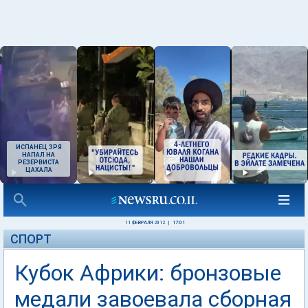
ИСПАНЕЦ ЗРЯ
НАПАЛ НА
РЕЗЕРВИСТА
ЦАХАЛА
11 ФЕВРАЛЯ 2012
|
17:01
СПОРТ
Кубок Африки: бронзовые
медали завоевала сборная