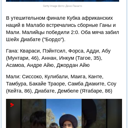
Getty Image Фото: Дино Панато
В утешительном финале Кубка африканских
наций в Малабо встречались сборные Ганы и
Мали. Малийцы победили 2:0. Оба мяча забил
Шейх Диабате ("Бордо").
Гана: Квараси, Пэйнтсил, Форса, Адди, Абу
(Мунтари, 46), Аннан, Инкум (Тагое, 35),
Асамоа, Андре Айю, Джордан Айю
Мали: Сиссоко, Кулибали, Маига, Канте,
Тамбура, Бакайе Траоре, Самба Диаките, Соу
(Кейта, 86), Диабате, Дембеле (Ятабаре, 86)