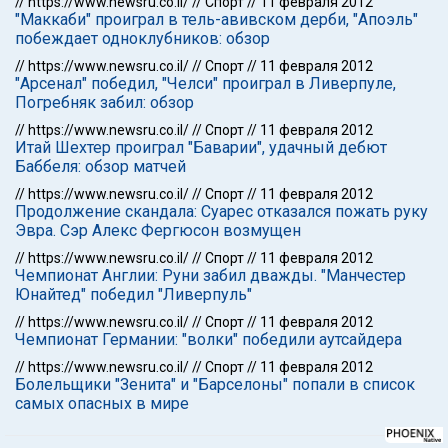
//
https://www.newsru.co.il/
//
Спорт
//
11 февраля 2012
"Маккаби" проиграл в тель-авивском дерби, "Апоэль"
побеждает одноклубников: обзор
//
https://www.newsru.co.il/
//
Спорт
//
11 февраля 2012
"Арсенал" победил, "Челси" проиграл в Ливерпуле,
Погребняк забил: обзор
//
https://www.newsru.co.il/
//
Спорт
//
11 февраля 2012
Итай Шехтер проиграл "Баварии", удачный дебют
Баббеля: обзор матчей
//
https://www.newsru.co.il/
//
Спорт
//
11 февраля 2012
Продолжение скандала: Суарес отказался пожать руку
Эвра. Сэр Алекс Фергюсон возмущен
//
https://www.newsru.co.il/
//
Спорт
//
11 февраля 2012
Чемпионат Англии: Руни забил дважды. "Манчестер
Юнайтед" победил "Ливерпуль"
//
https://www.newsru.co.il/
//
Спорт
//
11 февраля 2012
Чемпионат Германии: "волки" победили аутсайдера
//
https://www.newsru.co.il/
//
Спорт
//
11 февраля 2012
Болельщики "Зенита" и "Барселоны" попали в список
самых опасных в мире