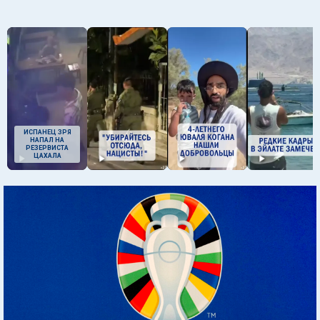
ИСПАНЕЦ ЗРЯ
НАПАЛ НА
РЕЗЕРВИСТА
ЦАХАЛА