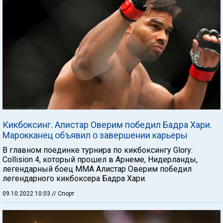
Кикбоксинг. Алистар Оверим победил Бадра Хари.
Марокканец объявил о завершении карьеры
В главном поединке турнира по кикбоксингу Glory:
Collision 4, который прошел в Арнеме, Нидерланды,
легендарный боец ММА Алистар Оверим победил
легендарного кикбоксера Бадра Хари.
09.10.2022 10:03
// Спорт