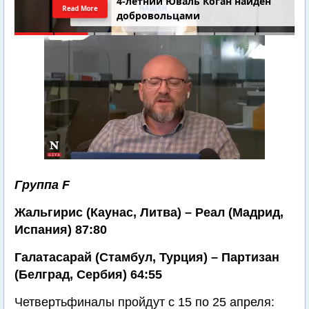
4-летний Юваль Коган найден
Read More
добровольцами
Группа F
Жальгирис (Каунас, Литва) – Реал (Мадрид,
Испания) 87:80
Галатасарай (Стамбул, Турция) – Партизан
(Белград, Сербия) 64:55
Четвертьфиналы пройдут с 15 по 25 апреля: