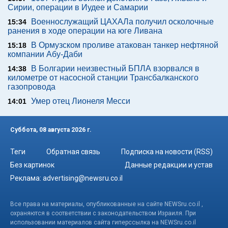
Сирии, операции в Иудее и Самарии
Военнослужащий ЦАХАЛа получил осколочные
15:34
ранения в ходе операции на юге Ливана
В Ормузском проливе атакован танкер нефтяной
15:18
компании Абу-Даби
В Болгарии неизвестный БПЛА взорвался в
14:38
километре от насосной станции Трансбалканского
газопровода
Умер отец Лионеля Месси
14:01
Суббота, 08 августа 2026 г.
Теги
Обратная связь
Подписка на новости (RSS)
Без картинок
Данные редакции и устав
Реклама:
advertising@newsru.co.il
Все права на материалы, опубликованные на сайте NEWSru.co.il ,
охраняются в соответствии с законодательством Израиля. При
использовании материалов сайта гиперссылка на NEWSru.co.il