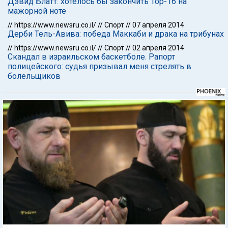
Дэвид Блатт: хотелось бы закончить Тор-16 на
мажорной ноте
//
https://www.newsru.co.il/
//
Спорт
//
07 апреля 2014
Дерби Тель-Авива: победа Маккаби и драка на трибунах
//
https://www.newsru.co.il/
//
Спорт
//
02 апреля 2014
Скандал в израильском баскетболе. Рапорт
полицейского: судья призывал меня стрелять в
болельщиков