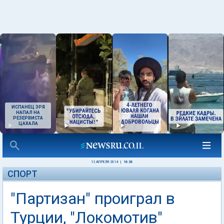
ИСПАНЕЦ ЗРЯ
НАПАЛ НА
РЕЗЕРВИСТА
ЦАХАЛА
12 АПРЕЛЯ 2014
|
16:26
СПОРТ
"Партизан" проиграл в
Турции, "Локомотив"